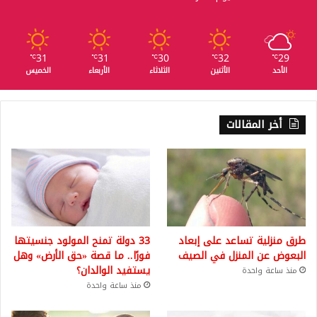
31
31
30
32
29
℃
℃
℃
℃
℃
الأحد
الأثنين
الثلاثاء
الأربعاء
الخميس
أخر المقالات
طرق منزلية تساعد على إبعاد
33 دولة تمنح المولود جنسيتها
البعوض عن المنزل في الصيف
فورًا.. ما قصة «حق الأرض» وهل
يستفيد الوالدان؟
منذ ساعة واحدة
منذ ساعة واحدة