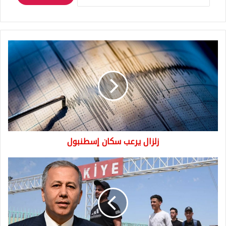
زلزال
يرعب
سكان
إسطنبول
زلزال يرعب سكان إسطنبول
تركيا..
عدد
السوريين
الذين
عادوا
إلى
بلدهم