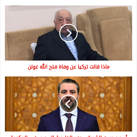
ماذا
قالت
تركيا
عن
وفاة
فتح
الله
غولن
ماذا قالت تركيا عن وفاة فتح الله غولن
أسعد
حسن
الشيباني
وزير
الخارجية
السوري
في
الحكومة
المؤقتة