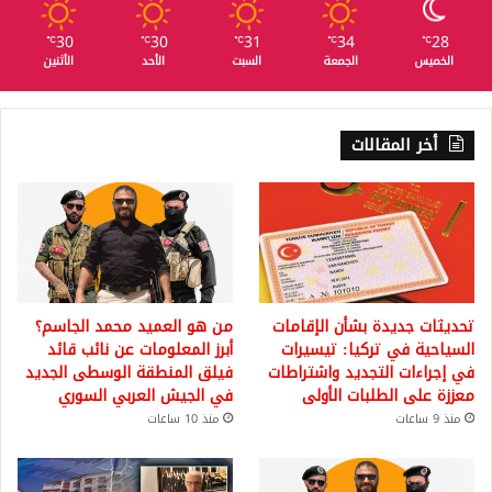
30
30
31
34
28
℃
℃
℃
℃
℃
الخميس
الجمعة
السبت
الأحد
الأثنين
أخر المقالات
تحديثات جديدة بشأن الإقامات
من هو العميد محمد الجاسم؟
السياحية في تركيا: تيسيرات
أبرز المعلومات عن نائب قائد
في إجراءات التجديد واشتراطات
فيلق المنطقة الوسطى الجديد
معززة على الطلبات الأولى
في الجيش العربي السوري
منذ 9 ساعات
منذ 10 ساعات