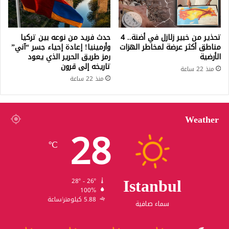
تحذير من خبير زلازل في أضنة.. 4
حدث فريد من نوعه بين تركيا
مناطق أكثر عرضة لمخاطر الهزات
وأرمينيا! إعادة إحياء جسر “آني”
الأرضية
رمز طريق الحرير الذي يعود
تاريخه إلى قرون
منذ 22 ساعة
منذ 22 ساعة
Weather
28
℃
Istanbul
28º - 26º
100%
5.88 كيلومتر/ساعة
سماء صافية