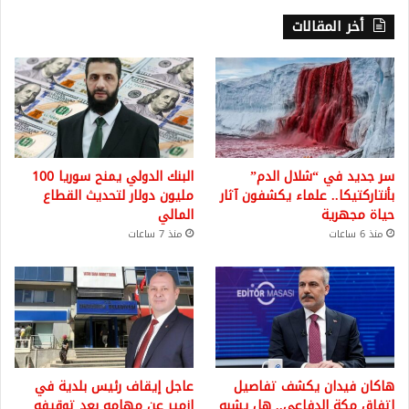
أخر المقالات
سر جديد في “شلال الدم”
البنك الدولي يمنح سوريا 100
بأنتاركتيكا.. علماء يكشفون آثار
مليون دولار لتحديث القطاع
حياة مجهرية
المالي
منذ 6 ساعات
منذ 7 ساعات
هاكان فيدان يكشف تفاصيل
عاجل إيقاف رئيس بلدية في
اتفاق مكة الدفاعي.. هل يشبه
إزمير عن مهامه بعد توقيفه