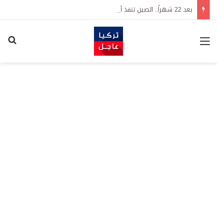
بعد 22 شهراً.. الصين تنفذ أقوى عملية شراء للذهب منذ أكتوبر 2023
القائمة
اكت