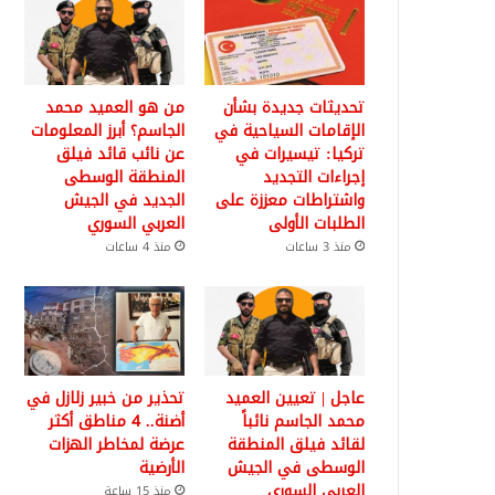
تحديثات جديدة بشأن
من هو العميد محمد
الإقامات السياحية في
الجاسم؟ أبرز المعلومات
تركيا: تيسيرات في
عن نائب قائد فيلق
إجراءات التجديد
المنطقة الوسطى
واشتراطات معززة على
الجديد في الجيش
الطلبات الأولى
العربي السوري
منذ 3 ساعات
منذ 4 ساعات
عاجل | تعيين العميد
تحذير من خبير زلازل في
محمد الجاسم نائباً
أضنة.. 4 مناطق أكثر
لقائد فيلق المنطقة
عرضة لمخاطر الهزات
الوسطى في الجيش
الأرضية
العربي السوري
منذ 15 ساعة