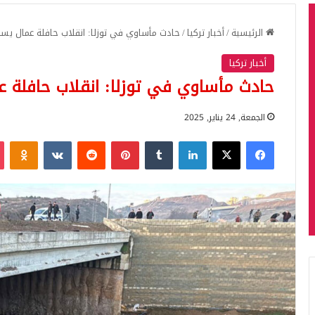
الرئيسية
/
أخبار تركيا
/
حادث مأساوي في توزلا: انقلاب حافلة عمال يس
أخبار تركيا
حادث مأساوي في توزلا: انقلاب حافلة 
الجمعة, 24 يناير, 2025
فيسبوك
‫X
لينكدإن
بينتيريست
iki