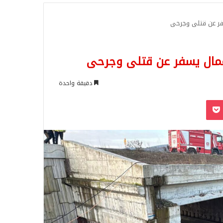
للبحث
فر عن قتلى وجرحى
عمال يسفر عن قتلى وجرحى
دقيقة واحدة
‫Pocket
Odnoklassn