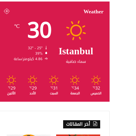
Weather
30
℃
Istanbul
32º - 25º
39%
4.86 كيلومتر/ساعة
سماء صافية
29
29
31
34
32
℃
℃
℃
℃
℃
الخميس
الجمعة
السبت
الأحد
الأثنين
أخر المقالات