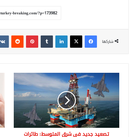
فيسبوك
‫X
لينكدإن
بينتيريست
شاركها
تصعيد
الب
جديد
الم
في
الت
شرق
يط
المتوسط:
حقب
طائرات
جدي
تركيا
في
الحربية
نظا
تحلق
تحو
تصعيد جديد في شرق المتوسط: طائرات
فوق
الأم