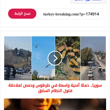
نسخ الرابط
سوريا..
حملة
أمنية
واسعة
في
طرطوس
وحمص
لملاحقة
فلول
سوريا.. حملة أمنية واسعة في طرطوس وحمص لملاحقة
النظام
السابق
فلول النظام السابق
"فقط
ارحلوا"..