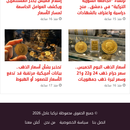
لإنشاء “الجامعة السورية
إسلام مميش يحذر المستثمرين
التركية” في دمشق.. منح
ويكشف العوامل الحاسمة
دراسية واعتراف بالشهادات
لمسار الأسعار
منذ 15 ساعة
منذ 16 ساعة
أسعار الذهب اليوم الخميس..
تحذير بشأن أسعار الذهب..
سعر جرام ذهب 24 و22 و21
بيانات أمريكية مرتقبة قد تدفع
وسعر ليرة ذهب جمهوريات
الأسعار للصعود أو الهبوط
منذ 16 ساعة
منذ 17 ساعة
© جميع الحقوق محفوظة تركيا عاجل 2026
اتصل بنا
سياسة الخصوصية
من نحن
أعلن معنا