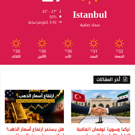
Istanbul
32º - 27º
50%
3.92 كيلومتر/ساعة
سماء صافية
30
30
30
31
32
℃
℃
℃
℃
℃
الجمعة
السبت
الأحد
الأثنين
الثلاثاء
أخر المقالات
تركيا وسوريا توقعان اتفاقية
هل يستمر ارتفاع أسعار الذهب؟