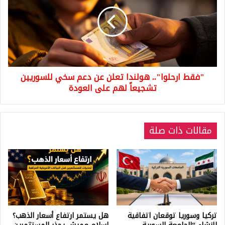
هولندا
تعلن
عن
دعم
سخي
للسوريين
تشجيعاً
"فقط ارحلوا".. هولندا تعلن عن دعم سخي للسوريين
لهم
على
تشجيعاً لهم على العودة
العودة
مقالات ذات صلة
تركيا وسوريا توقعان اتفاقية
هل يستمر ارتفاع أسعار الذهب؟