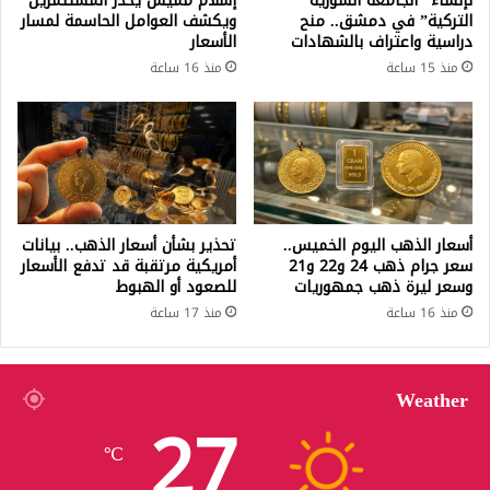
لإنشاء “الجامعة السورية
إسلام مميش يحذر المستثمرين
التركية” في دمشق.. منح
ويكشف العوامل الحاسمة لمسار
دراسية واعتراف بالشهادات
الأسعار
منذ 15 ساعة
منذ 16 ساعة
أسعار الذهب اليوم الخميس..
تحذير بشأن أسعار الذهب.. بيانات
سعر جرام ذهب 24 و22 و21
أمريكية مرتقبة قد تدفع الأسعار
وسعر ليرة ذهب جمهوريات
للصعود أو الهبوط
منذ 16 ساعة
منذ 17 ساعة
Weather
27
℃