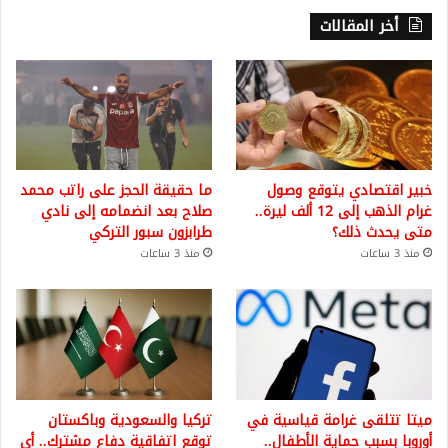
أخر المقالات
خبير اقتصادي يتوقع وصول
ما حقيقة الحجز على راتب محمد
غرام الذهب إلى 12 ألف ليرة..
صلاح بعد انضمامه إلى نادي
متى يحدث ذلك؟
طرابزون سبور التركي
منذ 3 ساعات
منذ 3 ساعات
ميتا تتلقى غرامة قياسية في
تركيا والسعودية وباكستان
أوروبا بسبب حماية الأطفال..
توقع اتفاقية دفاع مشترك.. أي