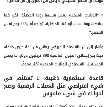
مؤكدًا أن الخطر الحقيقي لا يأتي من الخارج، بل من الداخل:
> “الولايات المتحدة تعتبر نفسها روما الحديثة، لكن كما
سقطت روما بسبب أزماتها الداخلية، تواجه أمريكا اليوم نفس
المصير.”
وأشار إلى أن الاقتصاد الأمريكي يعاني من أزمة ديون خانقة،
حيث بلغ إجمالي الديون العالمية 390 تريليون دولار، ما يجعل
المستقبل الاقتصادي للولايات المتحدة أكثر غموضًا.
قاعدة استثمارية ذهبية: لا تستثمر في
شيء افتراضي مثل العملات الرقمية وضع
أموالك في شيء ملموس
في ختام حديثه، قدم كورت أوغلو نصيحة استثمارية محورية: