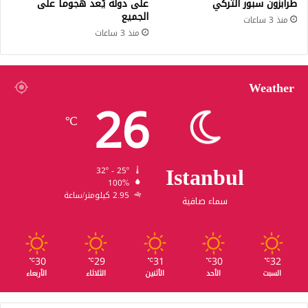
طرابزون سبور التركي
على دولة يُعد هجوماً على
الجميع
منذ 3 ساعات
منذ 3 ساعات
Weather
26
℃
Istanbul
32º - 25º
100%
2.95 كيلومتر/ساعة
سماء صافية
30
29
31
30
32
℃
℃
℃
℃
℃
السبت
الأحد
الأثنين
الثلاثاء
الأربعاء