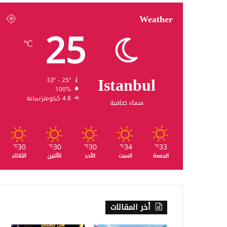
Weather
25
℃
Istanbul
33º - 25º
100%
4.8 كيلومتر/ساعة
سماء صافية
30
30
30
34
33
℃
℃
℃
℃
℃
الجمعة
السبت
الأحد
الأثنين
الثلاثاء
أخر المقالات