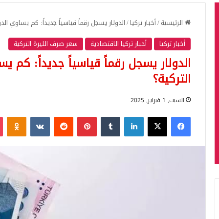
الرئيسية
/
أخبار تركيا
/
الدولار يسجل رقماً قياسياً جديداً: كم يساوي الدو
أخبار تركيا
أخبار تركيا الاقتصادية
سعر صرف الليرة التركية
الدولار يسجل رقماً قياسياً جديداً: كم يس
التركية؟
السبت, 1 فبراير, 2025
فيسبوك
‫X
لينكدإن
بينتيريست
iki