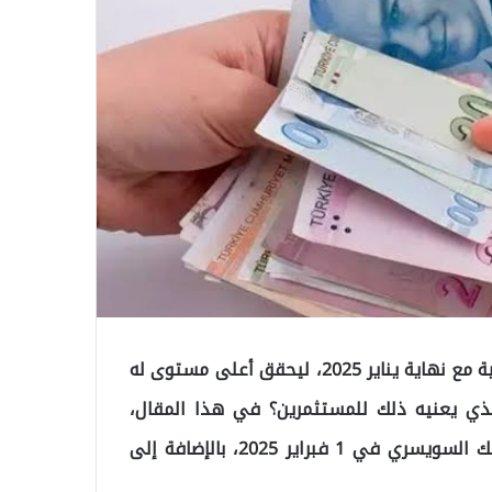
شهد الدولار الأمريكي ارتفاعًا ملحوظًا في الأسواق التركية مع نهاية يناير 2025، ليحقق أعلى مستوى له
الذي يعنيه ذلك للمستثمرين؟ في هذا المقال،
نستعرض أسعار الدولار واليورو والجنيه الاسترليني والفرنك السويسري في 1 فبراير 2025، بالإضافة إلى