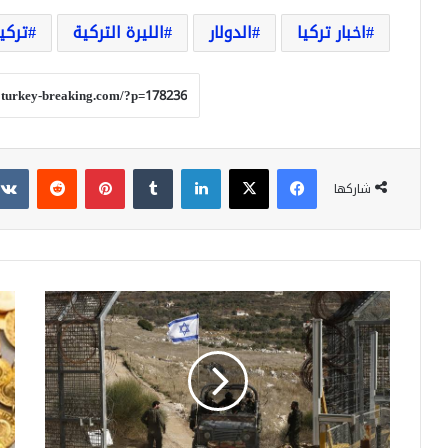
اخبار تركيا
الدولار
الليرة التركية
تركيا
فيسبوك
‫X
لينكدإن
بينتيريست
شاركها
الأمم
تركي
المتحدة
أسع
تدعو
الذ
إلى
في
إنهاء
محل
الوجود
الص
العسكري
الي
الإسرائيلي
تعر