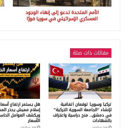
في
على
الأمم المتحدة تدعو إلى إنهاء الوجود
سوريا
أحد
فورًا
العسكري الإسرائيلي في سوريا فورًا
الأ
مقالات ذات صلة
تركيا وسوريا توقعان اتفاقية
هل يستمر ارتفاع أسعار
لإنشاء “الجامعة السورية التركية”
إسلام مميش يحذر المس
في دمشق.. منح دراسية واعتراف
ويكشف العوامل الحاسم
بالشهادات
الأسعار
منذ ساعتين
منذ ساعتين