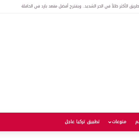
اقية لإنشاء “الجامعة السورية التركية” في دمشق.. منح دراسية واعتراف بالشهادات
لم
منوعات
تطبيق تركيا عاجل