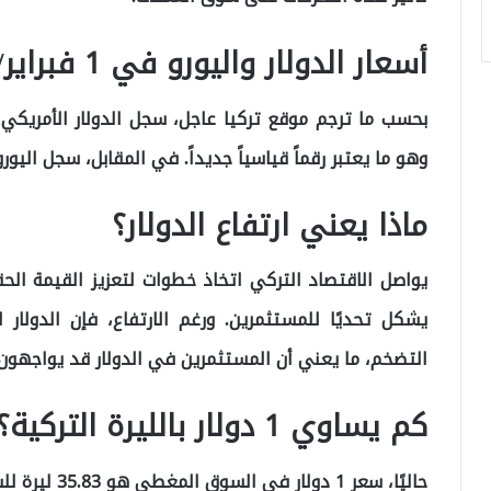
أسعار الدولار واليورو في 1 فبراير/شباط 2025:
وهو ما يعتبر رقماً قياسياً جديداً. في المقابل، سجل اليورو انخفاضًا بنسبة 0.51% 
ماذا يعني ارتفاع الدولار؟
يواصل الاقتصاد التركي اتخاذ خطوات لتعزيز القيمة الحقيقي
يشكل تحديًا للمستثمرين. ورغم الارتفاع، فإن الدولا
التضخم، ما يعني أن المستثمرين في الدولار قد يواجهون 
كم يساوي 1 دولار بالليرة التركية؟
حاليًا، سعر 1 دولار في السوق المغطى هو 35.83 ليرة للشراء و 35.87 ليرة للبيع.