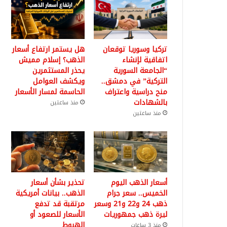
تركيا وسوريا توقعان
هل يستمر ارتفاع أسعار
اتفاقية لإنشاء
الذهب؟ إسلام مميش
“الجامعة السورية
يحذر المستثمرين
التركية” في دمشق..
ويكشف العوامل
منح دراسية واعتراف
الحاسمة لمسار الأسعار
بالشهادات
منذ ساعتين
منذ ساعتين
أسعار الذهب اليوم
تحذير بشأن أسعار
الخميس.. سعر جرام
الذهب.. بيانات أمريكية
ذهب 24 و22 و21 وسعر
مرتقبة قد تدفع
ليرة ذهب جمهوريات
الأسعار للصعود أو
الهبوط
منذ 3 ساعات