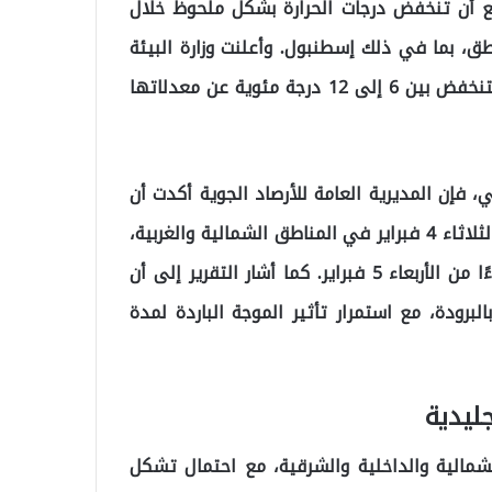
ع أن تنخفض درجات الحرارة بشكل ملحوظ خلال
ق، بما في ذلك إسطنبول. وأعلنت وزارة البيئة
والتخطيط العمراني والتغير المناخي أن درجات الحرارة ستنخفض بين 6 إلى 12 درجة مئوية عن معدلاتها
، فإن المديرية العامة للأرصاد الجوية أكدت أن
الانخفاض الحاد في درجات الحرارة سيبدأ اعتبارًا من يوم الثلاثاء 4 فبراير في المناطق الشمالية والغربية،
على أن يمتد التأثير إلى المناطق الداخلية والشرقية بدءًا من الأربعاء 5 فبراير. كما أشار التقرير إلى أن
برودة، مع استمرار تأثير الموجة الباردة لمدة
ليدية
شمالية والداخلية والشرقية، مع احتمال تشكل