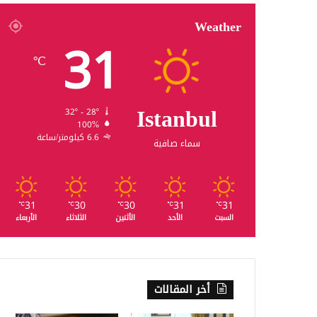
Weather
31
℃
Istanbul
32º - 28º
100%
6.6 كيلومتر/ساعة
سماء صافية
31
30
30
31
31
℃
℃
℃
℃
℃
السبت
الأحد
الأثنين
الثلاثاء
الأربعاء
أخر المقالات