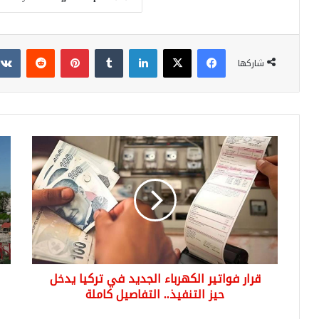
فيسبوك
‫X
لينكدإن
بينتيريست
شاركها
قرار
عائ
فواتير
الس
الكهرباء
في
الجديد
تركي
في
تح
تركيا
الأر
يدخل
الق
حيز
لعا
التنفيذ..
024
قرار فواتير الكهرباء الجديد في تركيا يدخل
التفاصيل
وتح
كاملة
حيز التنفيذ.. التفاصيل كاملة
نموا
غير