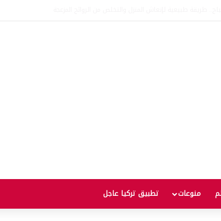
اتفاقية الدفاع بين تركيا والسعودية وباكستان.. ما الهدف من التحالف الثلاثي؟
لم
منوعات
تطبيق تركيا عاجل