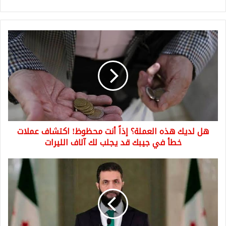
هل
لديك
هذه
العملة؟
إذاً
أنت
محظوظ!
اكتشاف
عملات
هل لديك هذه العملة؟ إذاً أنت محظوظ! اكتشاف عملات
خطأ
في
خطأ في جيبك قد يجلب لك آلاف الليرات
جيبك
قد
زيارة
يجلب
مفاجئة:
لك
أول
آلاف
زيارة
الليرات
رسمية
للرئيس