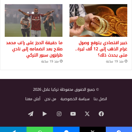
خبير اقتصادي يتوقع وصول
ما حقيقة الحجز على راتب محمد
غرام الذهب إلى 12 ألف ليرة..
صلاح بعد انضمامه إلى نادي
متى يحدث ذلك؟
طرابزون سبور التركي
منذ 19 ساعة
منذ 19 ساعة
© جميع الحقوق محفوظة تركيا عاجل 2026
اتصل بنا
سياسة الخصوصية
من نحن
أعلن معنا
‫X
فيسبوك
‫YouTube
انستقرام
‏Google
تيلقرام
Play