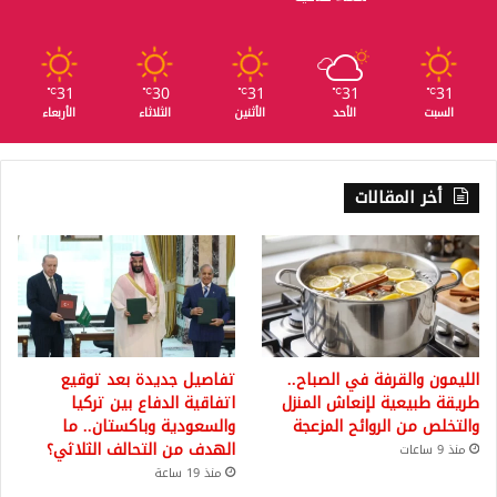
31
30
31
31
31
℃
℃
℃
℃
℃
السبت
الأحد
الأثنين
الثلاثاء
الأربعاء
أخر المقالات
الليمون والقرفة في الصباح..
تفاصيل جديدة بعد توقيع
طريقة طبيعية لإنعاش المنزل
اتفاقية الدفاع بين تركيا
والتخلص من الروائح المزعجة
والسعودية وباكستان.. ما
الهدف من التحالف الثلاثي؟
منذ 9 ساعات
منذ 19 ساعة