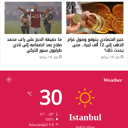
خبير اقتصادي يتوقع وصول غرام
ما حقيقة الحجز على راتب محمد
الذهب إلى 12 ألف ليرة.. متى
صلاح بعد انضمامه إلى نادي
يحدث ذلك؟
طرابزون سبور التركي
منذ 19 ساعة
منذ 19 ساعة
Weather
30
℃
Istanbul
31º - 28º
100%
5.8 كيلومتر/ساعة
سماء صافية