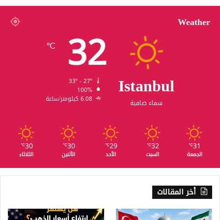
Weather
32
℃
Istanbul
33º - 27º
100%
6.08 كيلومتر/ساعة
سماء صافية
30
30
29
32
31
℃
℃
℃
℃
℃
الجمعة
السبت
الأحد
الأثنين
الثلاثاء
أخر المقالات