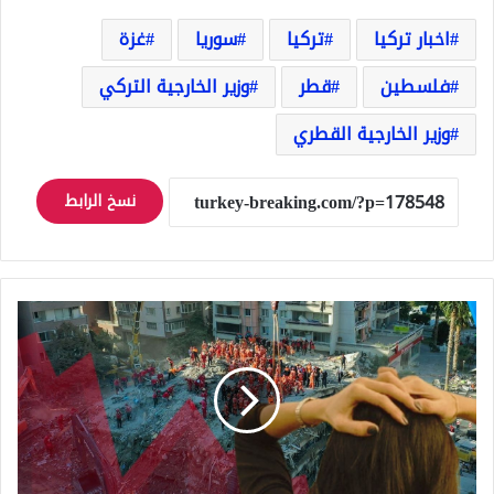
اخبار تركيا
تركيا
سوريا
غزة
فلسطين
قطر
وزير الخارجية التركي
وزير الخارجية القطري
نسخ الرابط
تحذير
خطير
في
تركيا:
إزمير
قد
تشهد
زلازل