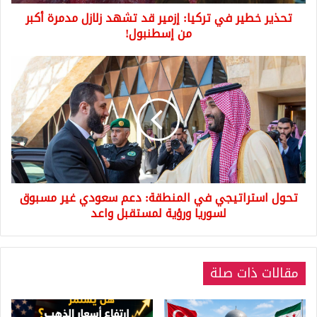
مدمرة
تحذير خطير في تركيا: إزمير قد تشهد زلازل مدمرة أكبر
أكبر
من
من إسطنبول!
إسطنبول!
تحول
استراتيجي
في
المنطقة:
دعم
سعودي
غير
مسبوق
لسوريا
تحول استراتيجي في المنطقة: دعم سعودي غير مسبوق
ورؤية
لمستقبل
لسوريا ورؤية لمستقبل واعد
واعد
مقالات ذات صلة