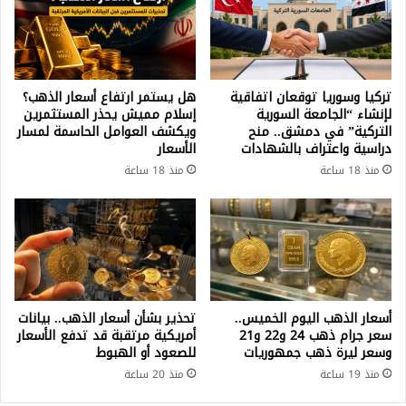
تركيا وسوريا توقعان اتفاقية
هل يستمر ارتفاع أسعار الذهب؟
لإنشاء “الجامعة السورية
إسلام مميش يحذر المستثمرين
التركية” في دمشق.. منح
ويكشف العوامل الحاسمة لمسار
دراسية واعتراف بالشهادات
الأسعار
منذ 18 ساعة
منذ 18 ساعة
أسعار الذهب اليوم الخميس..
تحذير بشأن أسعار الذهب.. بيانات
سعر جرام ذهب 24 و22 و21
أمريكية مرتقبة قد تدفع الأسعار
وسعر ليرة ذهب جمهوريات
للصعود أو الهبوط
منذ 19 ساعة
منذ 20 ساعة