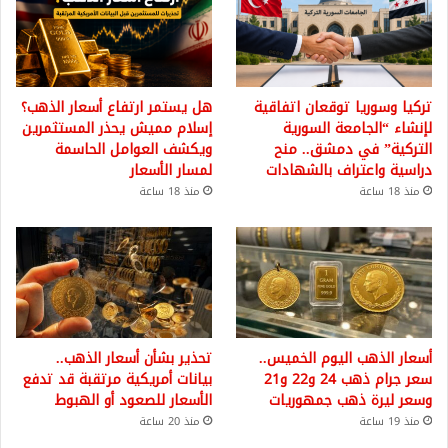
تركيا وسوريا توقعان اتفاقية
هل يستمر ارتفاع أسعار الذهب؟
لإنشاء “الجامعة السورية
إسلام مميش يحذر المستثمرين
التركية” في دمشق.. منح
ويكشف العوامل الحاسمة
دراسية واعتراف بالشهادات
لمسار الأسعار
منذ 18 ساعة
منذ 18 ساعة
أسعار الذهب اليوم الخميس..
تحذير بشأن أسعار الذهب..
سعر جرام ذهب 24 و22 و21
بيانات أمريكية مرتقبة قد تدفع
وسعر ليرة ذهب جمهوريات
الأسعار للصعود أو الهبوط
منذ 19 ساعة
منذ 20 ساعة