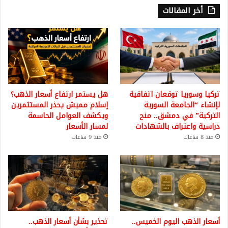
أخر المقالات
تركيا وسوريا توقعان اتفاقية
هل يستمر ارتفاع أسعار الذهب؟
لإنشاء “الجامعة السورية
إسلام مميش يحذر المستثمرين
التركية” في دمشق.. منح
ويكشف العوامل الحاسمة
دراسية واعتراف بالشهادات
لمسار الأسعار
منذ 8 ساعات
منذ 9 ساعات
أسعار الذهب اليوم الخميس..
تحذير بشأن أسعار الذهب..