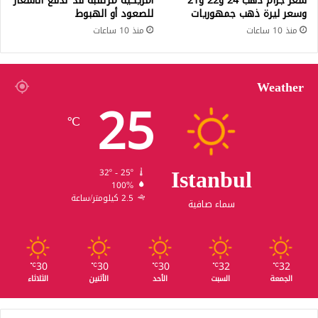
سعر جرام ذهب 24 و22 و21
أمريكية مرتقبة قد تدفع الأسعار
وسعر ليرة ذهب جمهوريات
للصعود أو الهبوط
منذ 10 ساعات
منذ 10 ساعات
Weather
25
℃
Istanbul
32º - 25º
100%
2.5 كيلومتر/ساعة
سماء صافية
30
30
30
32
32
℃
℃
℃
℃
℃
الجمعة
السبت
الأحد
الأثنين
الثلاثاء