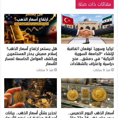
مقالات ذات صلة
تركيا وسوريا توقعان اتفاقية
هل يستمر ارتفاع أسعار الذهب؟
لإنشاء “الجامعة السورية
إسلام مميش يحذر المستثمرين
التركية” في دمشق.. منح
ويكشف العوامل الحاسمة لمسار
دراسية واعتراف بالشهادات
الأسعار
منذ 8 ساعات
منذ 9 ساعات
أسعار الذهب اليوم الخميس..
تحذير بشأن أسعار الذهب.. بيانات