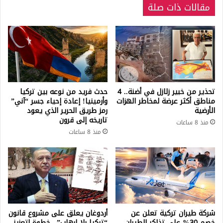
مقالات ذات صلة
تحذير من خبير زلازل في أضنة.. 4
حدث فريد من نوعه بين تركيا
مناطق أكثر عرضة لمخاطر الهزات
وأرمينيا! إعادة إحياء جسر “آني”
الأرضية
رمز طريق الحرير الذي يعود
تاريخه إلى قرون
منذ 8 ساعات
منذ 8 ساعات
شركة طيران تركية تعلن عن
أردوغان يعلق على مشروع قانون
خصم 30% على تذاكر الطيران
“تركيا بلا إرهاب”.. خطوة لتعزيز