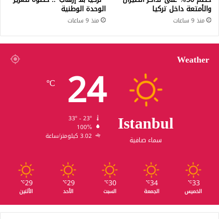
والأمتعة داخل تركيا
الوحدة الوطنية
منذ 9 ساعات
منذ 9 ساعات
Weather
24
℃
Istanbul
33º - 23º
100%
3.02 كيلومتر/ساعة
سماء صافية
29
29
30
34
33
℃
℃
℃
℃
℃
الخميس
الجمعة
السبت
الأحد
الأثنين