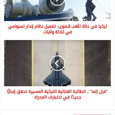
تفعيل
نظام
إنذار
تسونامي
تركيا في حالة تأهب قصوى: تفعيل نظام إنذار تسونامي
في
ثلاثة
في ثلاثة ولايات
ولايات
"قزل
إلما"..
الطائرة
القتالية
التركية
المسيرة
تحقق
إنجازًا
جديدًا
"قزل إلما".. الطائرة القتالية التركية المسيرة تحقق إنجازًا
في
اختبارات
جديدًا في اختبارات المحرك
المحرك