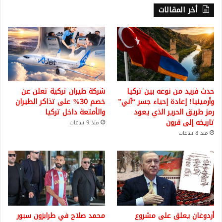
أخر المقالات
حدث فريد من نوعه بين تركيا
شركة طيران تركية تعلن عن
وأرمينيا! إعادة إحياء جسر “آني”
خصم 30% على تذاكر الطيران
رمز طريق الحرير الذي يعود
والأمتعة داخل تركيا
تاريخه إلى قرون
منذ 9 ساعات
منذ 8 ساعات
أردوغان يعلق على مشروع
محمد صلاح في طرابزون سبور