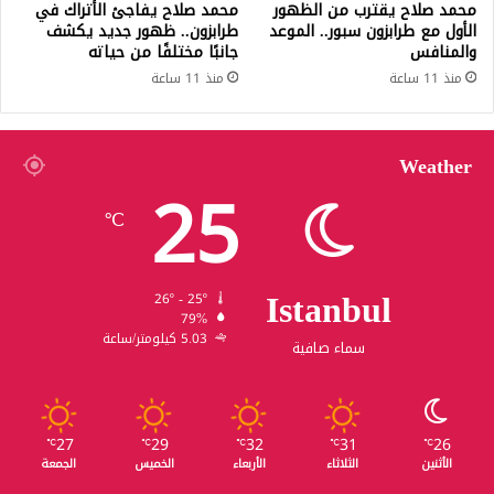
محمد صلاح يقترب من الظهور
محمد صلاح يفاجئ الأتراك في
الأول مع طرابزون سبور.. الموعد
طرابزون.. ظهور جديد يكشف
والمنافس
جانبًا مختلفًا من حياته
منذ 11 ساعة
منذ 11 ساعة
Weather
25
℃
Istanbul
26º - 25º
79%
5.03 كيلومتر/ساعة
سماء صافية
27
29
32
31
26
℃
℃
℃
℃
℃
الأثنين
الثلاثاء
الأربعاء
الخميس
الجمعة