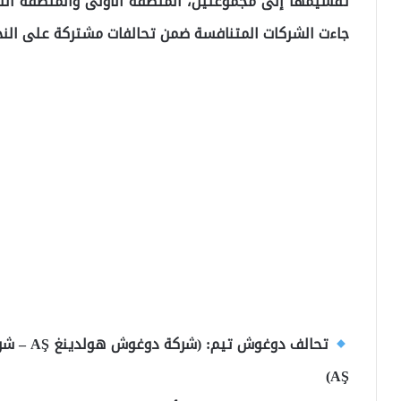
تقسيمها إلى مجموعتين، المنطقة الأولى والمنطقة الثا
جاءت الشركات المتنافسة ضمن تحالفات مشتركة على النحو
تحالف دوغوش تيم: (شركة دوغوش هولدينغ AŞ – شركة تيم كوجالي لتشغيل محطات
AŞ)