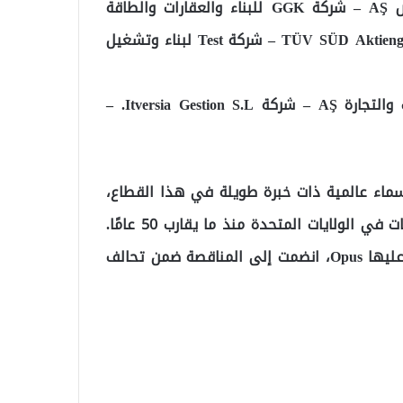
تحالف AGTT: (شركة أكتور لتشغيل محطات فحص AŞ – شركة GGK للبناء والعقارات والطاقة
والسياحة والصناعة والتجارة Ltd. Şti. – شركة TÜV SÜD Aktiengesellschaft – شركة Test لبناء وتشغيل
تحالف MOI: (شركة MetGün للإنشاءات والتعهدات والتجارة AŞ – شركة Itversia Gestion S.L. –
سماء عالمية ذات خبرة طويلة في هذا القطاع،
ومن بينها شركة Opus، المتخصصة في اختبارات الانبعاثات في الولايات المتحدة منذ ما يقارب 50 عامًا.
كما أن VTV Norte، الشركة الأرجنتينية التي استحوذت عليها Opus، انضمت إلى المناقصة ضمن تحالف