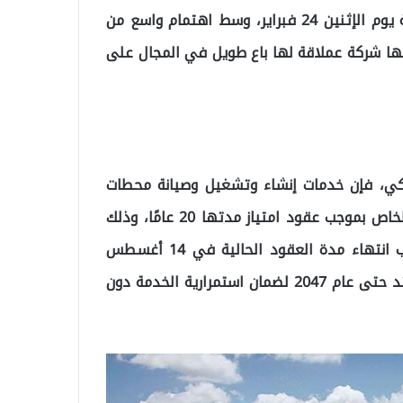
المنطقتين الأولى والثانية، حيث ستُعقد جلسة المناقصة يوم الإثنين 24 فبراير، وسط اهتمام واسع من
ها شركة عملاقة لها باع طويل في المجال على
تركي، فإن خدمات إنشاء وتشغيل وصيانة محطات
فحص المركبات في تركيا كانت قد انتقلت إلى القطاع الخاص بموجب عقود امتياز مدتها 20 عامًا، وذلك
بعد عملية الخصخصة التي أُجريت عام 2007. ومع اقتراب انتهاء مدة العقود الحالية في 14 أغسطس
2027، بدأت الحكومة التركية إجراءات خصخصة جديدة تمتد حتى عام 2047 لضمان استمرارية الخدمة دون