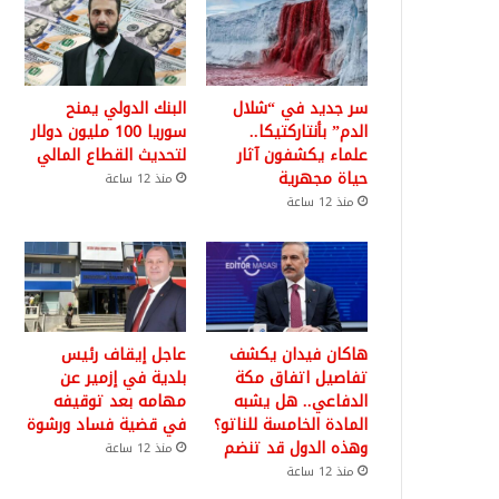
سر جديد في “شلال
البنك الدولي يمنح
الدم” بأنتاركتيكا..
سوريا 100 مليون دولار
علماء يكشفون آثار
لتحديث القطاع المالي
حياة مجهرية
منذ 12 ساعة
منذ 12 ساعة
هاكان فيدان يكشف
عاجل إيقاف رئيس
تفاصيل اتفاق مكة
بلدية في إزمير عن
الدفاعي.. هل يشبه
مهامه بعد توقيفه
المادة الخامسة للناتو؟
في قضية فساد ورشوة
وهذه الدول قد تنضم
منذ 12 ساعة
منذ 12 ساعة