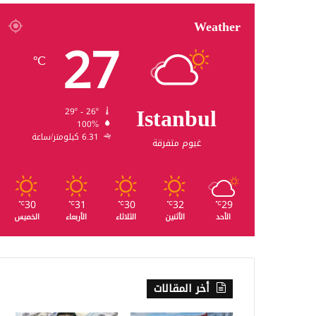
Weather
27
℃
Istanbul
29º - 26º
100%
6.31 كيلومتر/ساعة
غيوم متفرقة
30
31
30
32
29
℃
℃
℃
℃
℃
الأحد
الأثنين
الثلاثاء
الأربعاء
الخميس
أخر المقالات