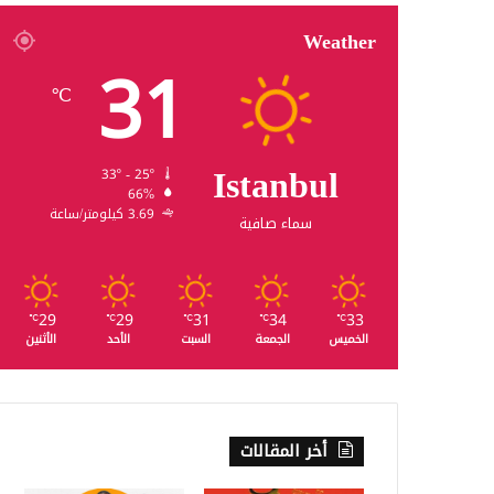
Weather
31
℃
Istanbul
33º - 25º
66%
3.69 كيلومتر/ساعة
سماء صافية
29
29
31
34
33
℃
℃
℃
℃
℃
الخميس
الجمعة
السبت
الأحد
الأثنين
أخر المقالات