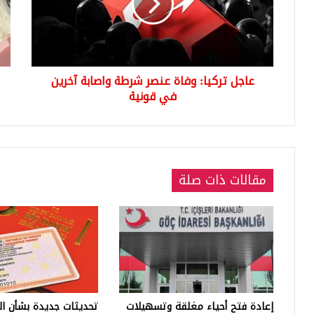
شرطة
التر
واصابة
الح
آخرين
الف
في
الت
قونية
تفو
عاجل تركيا: وفاة عنصر شرطة واصابة آخرين
على
في قونية
شوك
دبي
مقالات ذات صلة
إعادة فتح أحياء مغلقة وتسهيلات
تحديثات جديدة بشأن ال