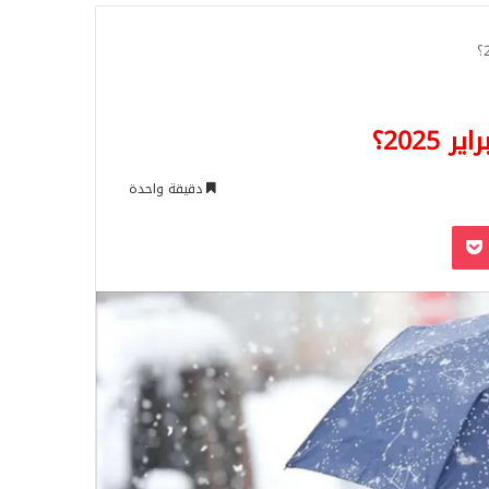
للبحث
دقيقة واحدة
‫Pocket
Odnoklassn