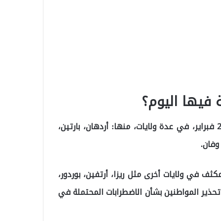
ة فيها اليوم؟
وفقًا لآخر المستجدات، فقد تم تعليق الدراسة اليوم، 25 فبراير، في عدة ولايات، منها: أردهان، بارتين،
وفان.
ثف في ولايات أخرى مثل ريزا، أرتفين، بوردور،
تحذير المواطنين بشأن الاضطرابات المحتملة في