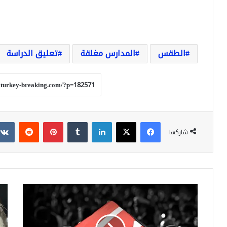
الطقس
المدارس مغلقة
تعليق الدراسة
فيسبوك
‫X
لينكدإن
بينتيريست
شاركها
عاجل
شوك
تركيا:
شع
وفاة
الم
عنصر
تتص