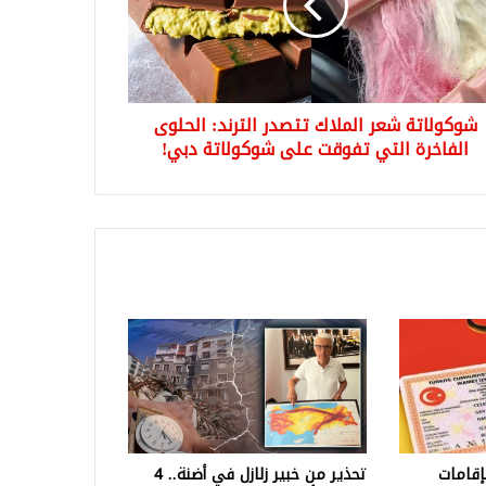
ند:
لوى
اخرة
ي
قت
شوكولاتة شعر الملاك تتصدر الترند: الحلوى
ولاتة
الفاخرة التي تفوقت على شوكولاتة دبي!
!
إقامات
تحذير من خبير زلازل في أضنة.. 4