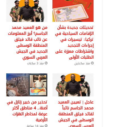
تحديثات جديدة بشأن
من هو العميد محمد
الإقامات السياحية في
الجاسم؟ أبرز المعلومات
تركيا: تيسيرات في
عن نائب قائد فيلق
إجراءات التجديد
المنطقة الوسطى
واشتراطات معززة على
الجديد في الجيش
الطلبات الأولى
العربي السوري
منذ ساعتين
منذ 3 ساعات
عاجل | تعيين العميد
تحذير من خبير زلازل في
محمد الجاسم نائباً
أضنة.. 4 مناطق أكثر
لقائد فيلق المنطقة
عرضة لمخاطر الهزات
الوسطى في الجيش
الأرضية
العربي السوري
منذ 14 ساعة