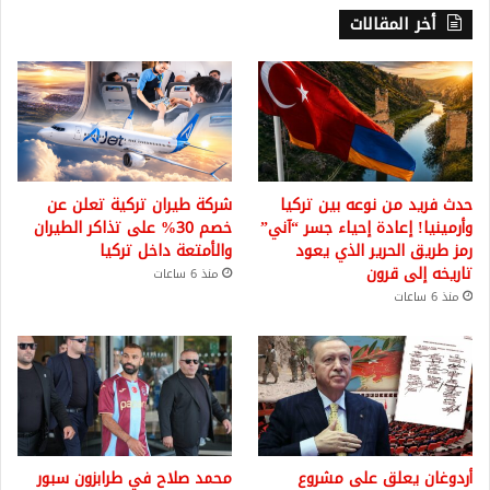
أخر المقالات
حدث فريد من نوعه بين تركيا
شركة طيران تركية تعلن عن
وأرمينيا! إعادة إحياء جسر “آني”
خصم 30% على تذاكر الطيران
رمز طريق الحرير الذي يعود
والأمتعة داخل تركيا
تاريخه إلى قرون
منذ 6 ساعات
منذ 6 ساعات
أردوغان يعلق على مشروع
محمد صلاح في طرابزون سبور