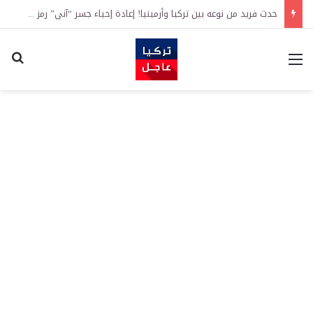
حدث فريد من نوعه بين تركيا وأرمينيا! إعادة إحياء جسر “آني” رمز طريق الحرير الذي يعود تاريخه إلى قرون
القائمة
اكت