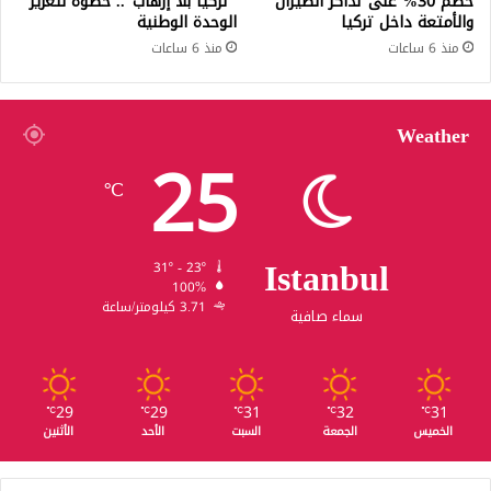
خصم 30% على تذاكر الطيران
“تركيا بلا إرهاب”.. خطوة لتعزيز
والأمتعة داخل تركيا
الوحدة الوطنية
منذ 6 ساعات
منذ 6 ساعات
Weather
25
℃
Istanbul
31º - 23º
100%
3.71 كيلومتر/ساعة
سماء صافية
29
29
31
32
31
℃
℃
℃
℃
℃
الخميس
الجمعة
السبت
الأحد
الأثنين