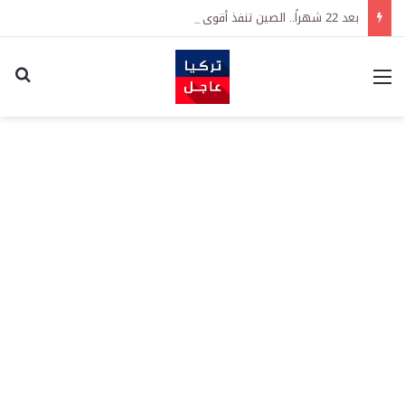
بعد 22 شهراً.. الصين تنفذ أقوى عملية شراء للذهب منذ أكتوبر 2023
القائمة
اكت