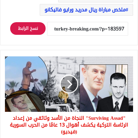
ملخص مباراة ريال مدريد ورايو فاليكانو
نسخ الرابط
"Surviving
Assad"
النجاة
من
الأسد
وثائقي
من
إعداد
الرئاسة
"Surviving Assad" النجاة من الأسد وثائقي من إعداد
التركية
يكشف
الرئاسة التركية يكشف أهوال 13 عامًا من الحرب السورية
أهوال
(فيديو)
13