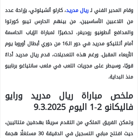
وقام المدير الفني لـ
ريال مدريد
، كارلو أنشيلوتي، بإراحة عدد
من اللاعبين الأساسيين، من بينهم الحارس تيبو كورتوا
والمدافع أنطونيو روديغر، تحضيرًا لمباراة الإياب الحاسمة
أمام أتلتيكو مدريد في دور الـ16 من دوري أبطال أوروبا يوم
الأربعاء المقبل. ورغم هذه التعديلات، قدم ريال مدريد أداءً
قويًا، وسيطر على مجريات اللعب في ملعب سانتياغو برنابيو
منذ البداية.
ملخص مباراة ريال مدريد ورايو
فاليكانو 2-1 اليوم 9.3.2025
وتمكن الفريق الملكي من التقدم سريعًا بهدفين متتاليين،
حيث افتتح مبابي التسجيل في الدقيقة 30 مستغلًا هجمة