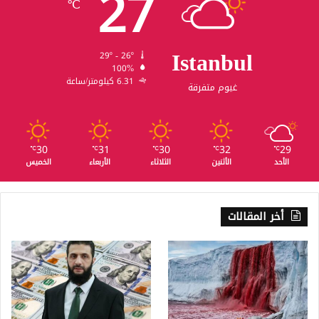
27
℃
Istanbul
29º - 26º
100%
6.31 كيلومتر/ساعة
غيوم متفرقة
30
31
30
32
29
℃
℃
℃
℃
℃
الأحد
الأثنين
الثلاثاء
الأربعاء
الخميس
أخر المقالات