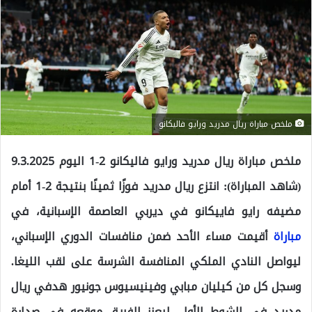
ملخص مباراة ريال مدريد ورايو فاليكانو
ملخص مباراة ريال مدريد ورايو فاليكانو 2-1 اليوم 9.3.2025
(شاهد المباراة): انتزع ريال مدريد فوزًا ثمينًا بنتيجة 2-1 أمام
مضيفه رايو فاييكانو في ديربي العاصمة الإسبانية، في
مباراة
أقيمت مساء الأحد ضمن منافسات الدوري الإسباني،
ليواصل النادي الملكي المنافسة الشرسة على لقب الليغا.
وسجل كل من كيليان مبابي وفينيسيوس جونيور هدفي ريال
مدريد في الشوط الأول، ليعزز الفريق موقعه في صدارة