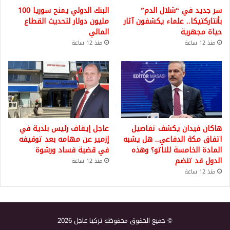
سر جديد في “شلال الدم”
البنك الدولي يمنح سوريا 100
بأنتاركتيكا.. علماء يكشفون آثار
مليون دولار لتحديث القطاع
حياة مجهرية
المالي
منذ 12 ساعة
منذ 12 ساعة
هاكان فيدان يكشف تفاصيل
عاجل إيقاف رئيس بلدية في
اتفاق مكة الدفاعي.. هل يشبه
إزمير عن مهامه بعد توقيفه
المادة الخامسة للناتو؟ وهذه
في قضية فساد ورشوة
الدول قد تنضم
منذ 12 ساعة
منذ 12 ساعة
© جميع الحقوق محفوظة تركيا عاجل 2026