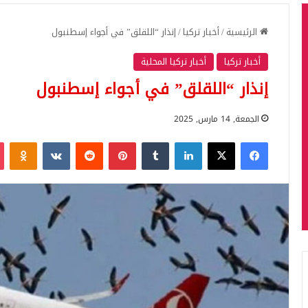
الرئيسية
/
أخبار تركيا
/
إنذار “اللقلق” في أجواء إسطنبول
أخبار تركيا
أخبار تركيا المحلية
إنذار “اللقلق” في أجواء إسطنبول
الجمعة, 14 مارس, 2025
فيسبوك
‫X
لينكدإن
بينتيريست
iki