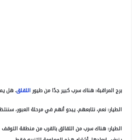
برج المراقبة: هناك سرب كبير جدًا من طيور
اللقلق
. هل يم
الطيار: نعم، نتابعهم. يبدو أنهم في مرحلة العبور، سننتظر
ينبغي إبعادها. أشارك هذه المعلومة للتنبيه فقط.