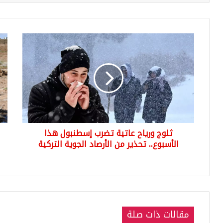
ثلوج
اكت
ورياح
تار
عاتية
هو
تضرب
الأ
إسطنبول
من
هذا
نوعه
الأسبوع..
دول
تحذير
تعل
من
اكت
ثلوج ورياح عاتية تضرب إسطنبول هذا
الأرصاد
احت
الجوية
الأسبوع.. تحذير من الأرصاد الجوية التركية
يبل
التركية
6
تري
قدم
مك
من
الغا
مقالات ذات صلة
الط