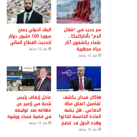
سر جديد في “شلال
البنك الدولي يمنح
الدم” بأنتاركتيكا..
سوريا 100 مليون دولار
علماء يكشفون آثار
لتحديث القطاع المالي
حياة مجهرية
منذ 12 ساعة
منذ 12 ساعة
هاكان فيدان يكشف
عاجل إيقاف رئيس
تفاصيل اتفاق مكة
بلدية في إزمير عن
الدفاعي.. هل يشبه
مهامه بعد توقيفه
المادة الخامسة للناتو؟
في قضية فساد ورشوة
وهذه الدول قد تنضم
منذ 12 ساعة
منذ 12 ساعة