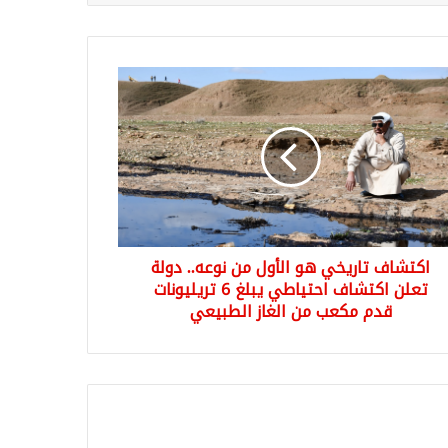
شاف
يخي
ول
..
ة
ن
شاف
اكتشاف تاريخي هو الأول من نوعه.. دولة
ياطي
غ
تعلن اكتشاف احتياطي يبلغ 6 تريليونات
قدم مكعب من الغاز الطبيعي
ليونات
عب
ز
بيعي