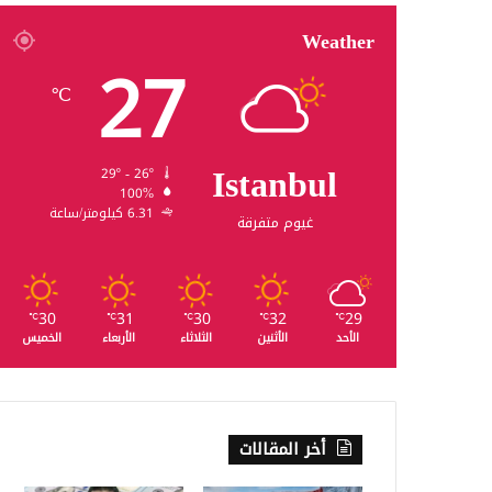
Weather
27
℃
Istanbul
29º - 26º
100%
6.31 كيلومتر/ساعة
غيوم متفرقة
30
31
30
32
29
℃
℃
℃
℃
℃
الأحد
الأثنين
الثلاثاء
الأربعاء
الخميس
أخر المقالات