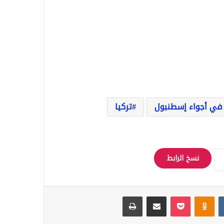
 في أجواء إسطنبول
تركيا
نسخ الرابط
Odnoklassniki
‫Pocket
مشاركة عبر البريد
طباعة