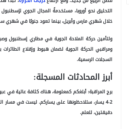
فصل الربيع من جديد. ومع ارتفاع
درجات الحرارة
، تبدأ هذ
التحليق نحو أوروبا، مستخدمةً المجال الجوي لإسطنبول 
خلال شهري مارس وأبريل، بينما تعود جنوبًا في شهري سبت
ولتأمين حركة الملاحة الجوية في مطاري إسطنبول وصب
ومراقبي الحركة الجوية لضمان هبوط وإقلاع الطائرات 
السجلات الرسمية.
أبرز المحادثات المسجلة:
برج المراقبة: أبلغكم كمعلومة، هناك كثافة عالية في عبور
2-4 يسار، ستلاحظونها على يساركم. ليست في مسار ال
دقيقتين، للعلم.