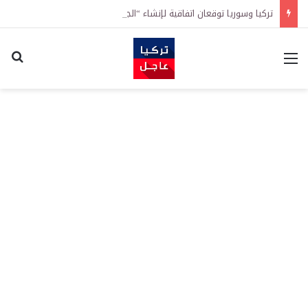
تركيا وسوريا توقعان اتفاقية لإنشاء “الجامعة السورية التركية” في دمشق.. منح دراسية واعتراف بالشهادات
القائمة
اكت