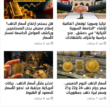
داخل
الحزب؟!
تركيا وسوريا توقعان اتفاقية
هل يستمر ارتفاع أسعار الذهب؟
لإنشاء “الجامعة السورية
إسلام مميش يحذر المستثمرين
التركية” في دمشق.. منح
ويكشف العوامل الحاسمة لمسار
دراسية واعتراف بالشهادات
الأسعار
منذ 6 ساعات
منذ 6 ساعات
أسعار الذهب اليوم الخميس..
تحذير بشأن أسعار الذهب.. بيانات
سعر جرام ذهب 24 و22 و21
أمريكية مرتقبة قد تدفع الأسعار
وسعر ليرة ذهب جمهوريات
للصعود أو الهبوط
منذ 7 ساعات
منذ 8 ساعات