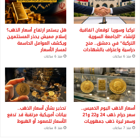
تركيا وسوريا توقعان اتفاقية
هل يستمر ارتفاع أسعار الذهب؟
لإنشاء “الجامعة السورية
إسلام مميش يحذر المستثمرين
التركية” في دمشق.. منح
ويكشف العوامل الحاسمة
دراسية واعتراف بالشهادات
لمسار الأسعار
منذ 6 ساعات
منذ 6 ساعات
أسعار الذهب اليوم الخميس..
تحذير بشأن أسعار الذهب..
سعر جرام ذهب 24 و22 و21
بيانات أمريكية مرتقبة قد تدفع
وسعر ليرة ذهب جمهوريات
الأسعار للصعود أو الهبوط
منذ 7 ساعات
منذ 8 ساعات