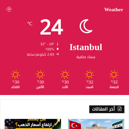
Weather
24
℃
Istanbul
32º - 24º
100%
2.83 كيلومتر/ساعة
سماء صافية
30
30
30
32
32
℃
℃
℃
℃
℃
الجمعة
السبت
الأحد
الأثنين
الثلاثاء
أخر المقالات