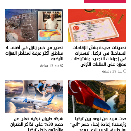
تحديثات جديدة بشأن الإقامات
تحذير من خبير زلازل في أضنة.. 4
السياحية في تركيا: تيسيرات
مناطق أكثر عرضة لمخاطر الهزات
في إجراءات التجديد واشتراطات
الأرضية
معززة على الطلبات الأولى
منذ 13 ساعة
منذ 39 دقيقة
حدث فريد من نوعه بين تركيا
شركة طيران تركية تعلن عن
وأرمينيا! إعادة إحياء جسر “آني”
خصم 30% على تذاكر الطيران
رمز طريق الحرير الذي يعود
والأمتعة داخل تركيا