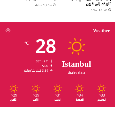
تاريخه إلى قرون
منذ 13 ساعة
منذ 13 ساعة
Weather
28
℃
Istanbul
33º - 25º
56%
3.59 كيلومتر/ساعة
سماء صافية
29
29
31
34
33
℃
℃
℃
℃
℃
الخميس
الجمعة
السبت
الأحد
الأثنين