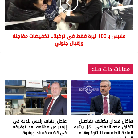
فقط
في
تركيا!..
تخفيضات
مفاجئة
ملابس بـ 100 ليرة فقط في تركيا!.. تخفيضات مفاجئة
وإقبال
جنوني
وإقبال جنوني
مقالات ذات صلة
هاكان فيدان يكشف تفاصيل
عاجل إيقاف رئيس بلدية في
اتفاق مكة الدفاعي.. هل يشبه
إزمير عن مهامه بعد توقيفه
المادة الخامسة للناتو؟ وهذه
في قضية فساد ورشوة