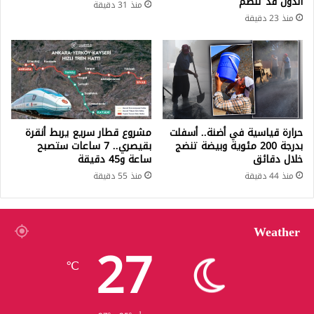
الدول قد تنضم
منذ 31 دقيقة
منذ 23 دقيقة
حرارة قياسية في أضنة.. أسفلت
مشروع قطار سريع يربط أنقرة
بدرجة 200 مئوية وبيضة تنضج
بقيصري.. 7 ساعات ستصبح
خلال دقائق
ساعة و45 دقيقة
منذ 44 دقيقة
منذ 55 دقيقة
Weather
27
℃