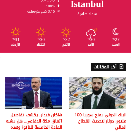
Istanbul
27º - 25º
100%
3.15 كيلومتر/ساعة
سماء صافية
31
30
32
30
27
℃
℃
℃
℃
℃
السبت
الأحد
الأثنين
الثلاثاء
الأربعاء
أخر المقالات
البنك الدولي يمنح سوريا 100
هاكان فيدان يكشف تفاصيل
مليون دولار لتحديث القطاع
اتفاق مكة الدفاعي.. هل يشبه
المالي
المادة الخامسة للناتو؟ وهذه