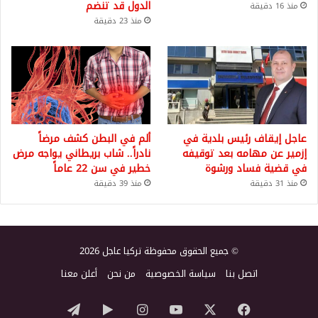
الدول قد تنضم
منذ 16 دقيقة
منذ 23 دقيقة
عاجل إيقاف رئيس بلدية في
ألم في البطن كشف مرضاً
إزمير عن مهامه بعد توقيفه
نادراً.. شاب بريطاني يواجه مرض
في قضية فساد ورشوة
خطير في سن 22 عاماً
منذ 31 دقيقة
منذ 39 دقيقة
© جميع الحقوق محفوظة تركيا عاجل 2026
اتصل بنا
سياسة الخصوصية
من نحن
أعلن معنا
‫X
فيسبوك
‫YouTube
انستقرام
‏Google
تيلقرام