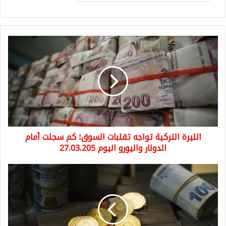
الليرة
التركية
تواجه
تقلبات
السوق!
كم
سجلت
أمام
الدولار
الليرة التركية تواجه تقلبات السوق! كم سجلت أمام
واليورو
اليوم
الدولار واليورو اليوم 27.03.205
27.03.205
سعر
ليرة
الذهب
جمهوريات،
كاملة،
أتا،