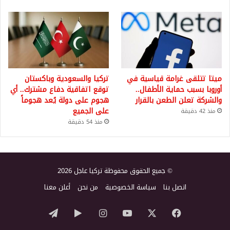
ميتا تتلقى غرامة قياسية في
تركيا والسعودية وباكستان
أوروبا بسبب حماية الأطفال..
توقع اتفاقية دفاع مشترك.. أي
والشركة تعلن الطعن بالقرار
هجوم على دولة يُعد هجوماً
على الجميع
منذ 42 دقيقة
منذ 54 دقيقة
© جميع الحقوق محفوظة تركيا عاجل 2026
اتصل بنا
سياسة الخصوصية
من نحن
أعلن معنا
‫X
فيسبوك
‫YouTube
انستقرام
‏Google
تيلقرام