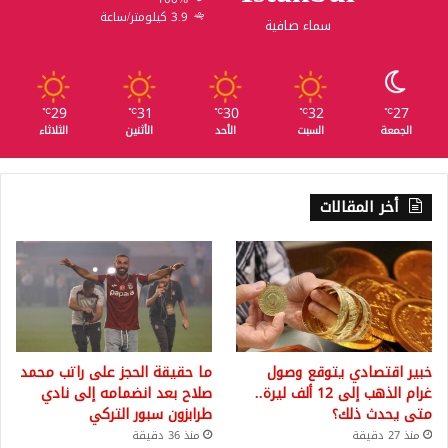
3.9 كيلومتر/ساعة
سماء صافية
29
31
30
32
27
℃
℃
℃
℃
℃
الجمعة
السبت
الأحد
الأثنين
الثلاثاء
أخر المقالات
خبير اقتصادي يتوقع وصول
ما حقيقة الحجز على راتب محمد
غرام الذهب إلى 12 ألف ليرة..
صلاح بعد انضمامه إلى نادي
متى يحدث ذلك؟
طرابزون سبور التركي
منذ 27 دقيقة
منذ 36 دقيقة