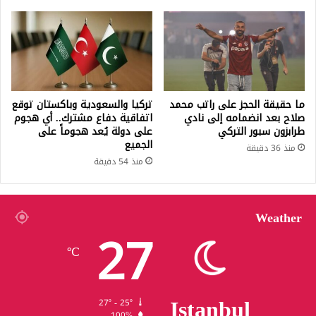
ما حقيقة الحجز على راتب محمد
تركيا والسعودية وباكستان توقع
صلاح بعد انضمامه إلى نادي
اتفاقية دفاع مشترك.. أي هجوم
طرابزون سبور التركي
على دولة يُعد هجوماً على
الجميع
منذ 36 دقيقة
منذ 54 دقيقة
Weather
27
℃
Istanbul
27º - 25º
100%