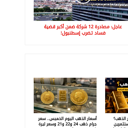
ة
د
ب
عاجل: مصادرة 12 شركة ضمن أكبر قضية
نبول!
فساد تضرب إسطنبول!
 الذهب؟
أسعار الذهب اليوم الخميس.. سعر
تثمرين
جرام ذهب 24 و22 و21 وسعر ليرة