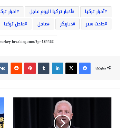
أخبار تركيا
أخبار تركيا اليوم عاجل
اخبار تركي
حادث سير
دياربكر
عاجل
عاجل تركيا
فيسبوك
‫X
لينكدإن
بينتيريست
شاركها
تحذير
عاج
عاجل
مصا
من
12
والي
شرك
إسطنبول:
ضم