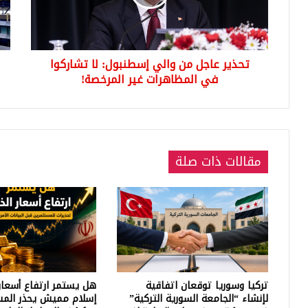
لا
أكبر
تشاركوا
قضي
في
فسا
المظاهرات
تضر
تحذير عاجل من والي إسطنبول: لا تشاركوا
غير
إسط
المرخصة!
في المظاهرات غير المرخصة!
مقالات ذات صلة
تركيا وسوريا توقعان اتفاقية
هل يستمر ارتفاع أسعار
لإنشاء “الجامعة السورية التركية”
إسلام مميش يحذر المس