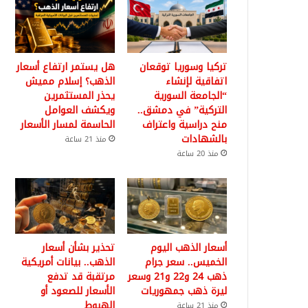
تركيا وسوريا توقعان
هل يستمر ارتفاع أسعار
اتفاقية لإنشاء
الذهب؟ إسلام مميش
“الجامعة السورية
يحذر المستثمرين
التركية” في دمشق..
ويكشف العوامل
منح دراسية واعتراف
الحاسمة لمسار الأسعار
بالشهادات
منذ 21 ساعة
منذ 20 ساعة
أسعار الذهب اليوم
تحذير بشأن أسعار
الخميس.. سعر جرام
الذهب.. بيانات أمريكية
ذهب 24 و22 و21 وسعر
مرتقبة قد تدفع
ليرة ذهب جمهوريات
الأسعار للصعود أو
الهبوط
منذ 21 ساعة