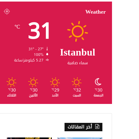
Weather
31
℃
Istanbul
31º - 27º
100%
5.27 كيلومتر/ساعة
سماء صافية
30
30
29
32
30
℃
℃
℃
℃
℃
الجمعة
السبت
الأحد
الأثنين
الثلاثاء
أخر المقالات