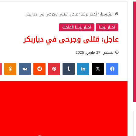
الرئيسية
/
أخبار تركيا
/
عاجل: قتلى وجرحى في دياربكر
أخبار تركيا
أخبار تركيا العاجلة
عاجل: قتلى وجرحى في دياربكر
الخميس, 27 مارس, 2025
فيسبوك
‫X
لينكدإن
بينتيريست
iki