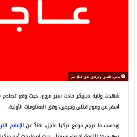
عاجل: قتلى وجرحى في ديار بكر
شهدت ولاية دياربكر حادث سير مروع، حيث وقع تصادم 
أسفر عن وقوع قتلى وجرحى، وفق المعلومات الأولية.
وبحسب ما ترجم موقع تركيا عاجل، نقلاً عن
الإعلام الت
Mahallesi التابعة لقضاء بسميل، حيث اصطدمت أربع مر