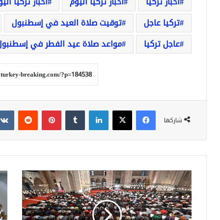
أخبار تركيا
أخبار تركيا اليوم
أخبار تركيا الي
تركيا عاجل
توقيت صلاة العيد في إسطنبول
عاجل تركيا
مواعد صلاة عيد الفطر في إسطنبول
فيسبوك
‫X
لينكدإن
بينتيريست
شاركها
موعد
اكت
صلاة
غذا
عيد
جدي
الفطر
جبن
2025
الح