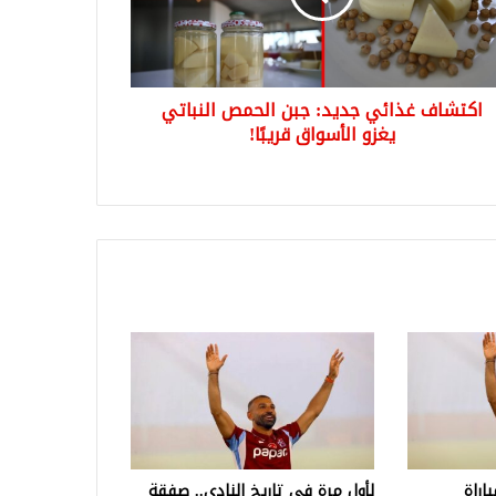
اتي
و
سواق
ًا!
اكتشاف غذائي جديد: جبن الحمص النباتي
يغزو الأسواق قريبًا!
اراة
لأول مرة في تاريخ النادي.. صفقة