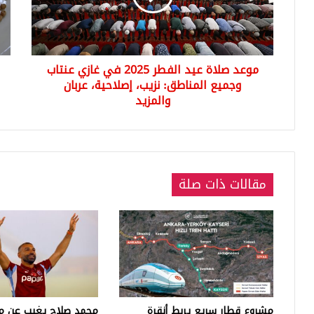
في
النب
غازي
يغز
عنتاب
الأ
وجميع
قريب
موعد صلاة عيد الفطر 2025 في غازي عنتاب
المناطق:
نزيب،
وجميع المناطق: نزيب، إصلاحية، عربان
إصلاحية،
والمزيد
عربان
والمزيد
مقالات ذات صلة
مشروع قطار سريع يربط أنقرة
محمد صلاح يغيب عن مب