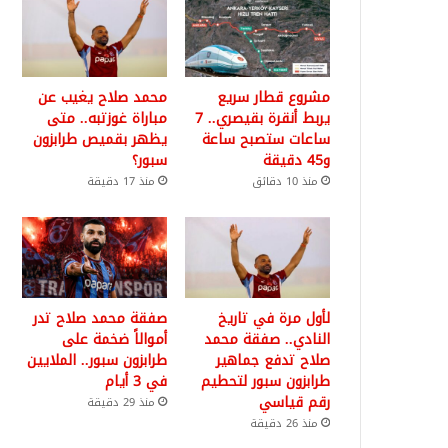
مشروع قطار سريع
محمد صلاح يغيب عن
يربط أنقرة بقيصري.. 7
مباراة غوزتبه.. متى
ساعات ستصبح ساعة
يظهر بقميص طرابزون
و45 دقيقة
سبور؟
منذ 10 دقائق
منذ 17 دقيقة
لأول مرة في تاريخ
صفقة محمد صلاح تدر
النادي.. صفقة محمد
أموالاً ضخمة على
صلاح تدفع جماهير
طرابزون سبور.. الملايين
طرابزون سبور لتحطيم
في 3 أيام
رقم قياسي
منذ 29 دقيقة
منذ 26 دقيقة