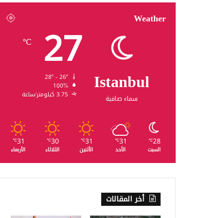
Weather
27
℃
Istanbul
28º - 26º
100%
3.75 كيلومتر/ساعة
سماء صافية
31
30
31
31
28
℃
℃
℃
℃
℃
السبت
الأحد
الأثنين
الثلاثاء
الأربعاء
أخر المقالات