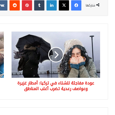
شاركها
عودة
تركي
مفاجئة
حلز
للشتاء
الأ
في
تتح
تركيا:
إلى
أمطار
مصد
غزيرة
دخ
وعواصف
يص
رعدية
إلى
عودة مفاجئة للشتاء في تركيا: أمطار غزيرة
تضرب
000
أغلب
وعواصف رعدية تضرب أغلب المناطق
لير
المناطق
يومي