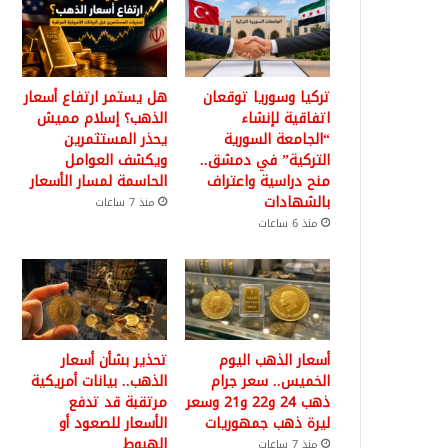
تركيا وسوريا توقعان
هل يستمر ارتفاع أسعار
اتفاقية لإنشاء
الذهب؟ إسلام مميش
“الجامعة السورية
يحذر المستثمرين
التركية” في دمشق..
ويكشف العوامل
منح دراسية واعتراف
الحاسمة لمسار الأسعار
بالشهادات
منذ 7 ساعات
منذ 6 ساعات
أسعار الذهب اليوم
تحذير بشأن أسعار
الخميس.. سعر جرام
الذهب.. بيانات أمريكية
ذهب 24 و22 و21 وسعر
مرتقبة قد تدفع
ليرة ذهب جمهوريات
الأسعار للصعود أو
الهبوط
منذ 7 ساعات