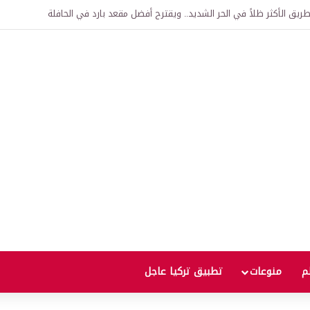
اقية لإنشاء “الجامعة السورية التركية” في دمشق.. منح دراسية واعتراف بالشهادات
لم
منوعات
تطبيق تركيا عاجل