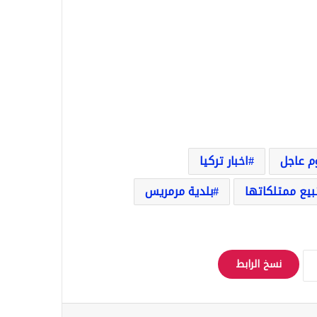
وم عاجل
اخبار تركيا
بيع ممتلكاتها
بلدية مرمريس
نسخ الرابط
Odnoklassniki
‫Pocket
مشاركة عبر البريد
طباعة