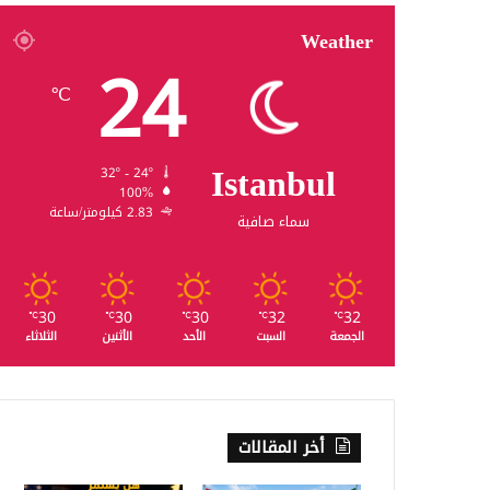
Weather
24
℃
Istanbul
32º - 24º
100%
2.83 كيلومتر/ساعة
سماء صافية
30
30
30
32
32
℃
℃
℃
℃
℃
الجمعة
السبت
الأحد
الأثنين
الثلاثاء
أخر المقالات