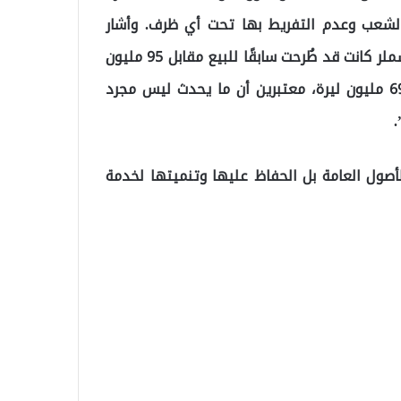
ت الشعب وعدم التفريط بها تحت أي ظرف. وأشار
السكان إلى أن إحدى قطع الأراضي الواقعة في حي إيتشملر كانت قد طُرحت سابقًا للبيع مقابل 95 مليون
ليرة تركية، إلا أن قيمتها التقديرية انخفضت الآن إلى 69 مليون ليرة، معتبرين أن ما يحدث ليس مجرد
أصول العامة بل الحفاظ عليها وتنميتها لخدمة