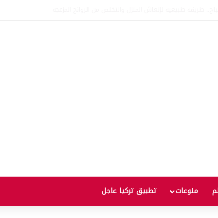
اتفاقية الدفاع بين تركيا والسعودية وباكستان.. ما الهدف من التحالف الثلاثي؟
لم
منوعات
تطبيق تركيا عاجل