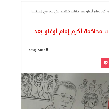
للبحث
كرم إمام أوغلو بعد اتهامه بتهديد مدّعٍ عام في إسطنبول
محاكمة أكرم إمام أوغلو بعد
دقيقة واحدة
‫Pocket
Odnoklassn