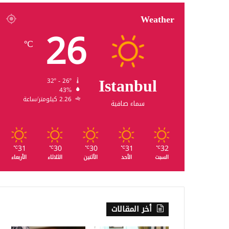
Weather
26
℃
Istanbul
32º - 26º
43%
2.26 كيلومتر/ساعة
سماء صافية
31
30
30
31
32
℃
℃
℃
℃
℃
السبت
الأحد
الأثنين
الثلاثاء
الأربعاء
أخر المقالات