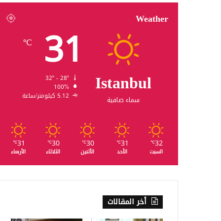
Weather
31
℃
Istanbul
32º - 28º
100%
5.12 كيلومتر/ساعة
سماء صافية
31
30
30
31
32
℃
℃
℃
℃
℃
السبت
الأحد
الأثنين
الثلاثاء
الأربعاء
أخر المقالات