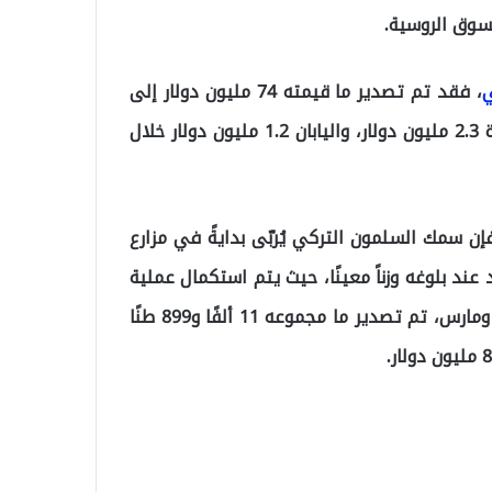
سوق الروسية.
ي
، فقد تم تصدير ما قيمته 74 مليون دولار إلى
روسيا وحدها، بينما سجلت الصادرات إلى الولايات المتحدة 2.3 مليون دولار، واليابان 1.2 مليون دولار خلال
 لبيانات اتحاد مصدّري شرق البحر الأسود (DKİB)، فإن سمك السلمون التركي يُربّى بدايةً في مزارع
عند بلوغه وزناً معينًا، حيث يتم استكمال عملية
النمو حتى يصبح جاهزًا للتصدير. خلال أشهر يناير وفبراير ومارس، تم تصدير ما مجموعه 11 ألفًا و899 طنًا