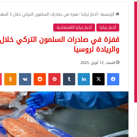
الرئيسية
/
أخبار تركيا
/
قفزة في صادرات السلمون التركي خلال 3 أشهر: 84 مليون دولار والريادة لروسيا
أخبار تركيا
أخبار تركيا الاقتصادية
والريادة لروسيا
السبت, 12 أبريل, 2025
فيسبوك
‫X
لينكدإن
بينتيريست
iki