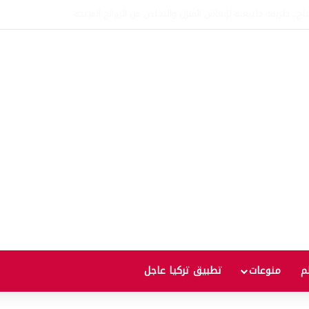
اتفاقية الدفاع بين تركيا والسعودية وباكستان.. ما الهدف من التحالف الثلاثي؟
لم
منوعات
تطبيق تركيا عاجل