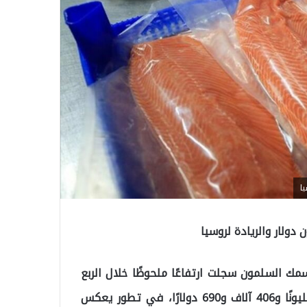
سمك السلمون سجلت ارتفاعًا ملحوظًا خلال الربع
الأول من عام 2025، حيث بلغت العائدات الإجمالية 84 مليونًا و406 آلاف و690 دولارًا، في تطور يعكس