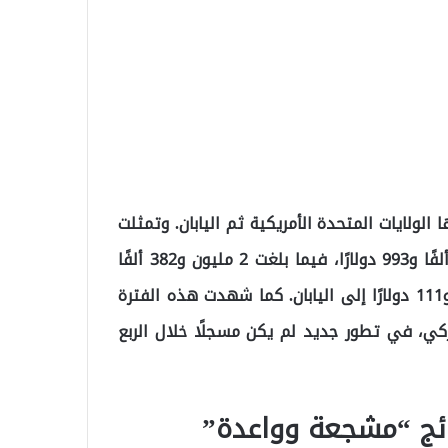
الولايات المتحدة الأمريكية ثم اليابان. وتمثلت
قيمة الصادرات إلى روسيا الاتحادية في 74 مليونًا و37 ألفًا و993 دولارًا، فيما بلغت 2 مليون و382 ألفًا
و754 دولارًا إلى الولايات المتحدة، و1 مليون و233 ألفًا و111 دولارًا إلى اليابان. كما شهدت هذه الفترة
كي، في تطور جديد لم يكن مسجلًا خلال الربع
ائج “مشجعة وواعدة”