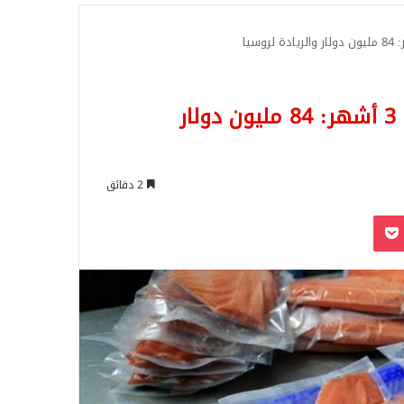
للبحث
قفزة في صادرات السلمون التركي خلال 3 أشهر: 84 مليون دولار
2 دقائق
‫Pocket
Odnoklassn