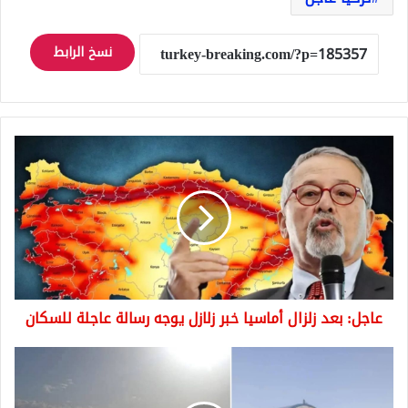
نسخ الرابط
عاجل:
بعد
زلزال
أماسيا
خبر
زلازل
يوجه
رسالة
عاجلة
عاجل: بعد زلزال أماسيا خبر زلازل يوجه رسالة عاجلة للسكان
للسكان
ما
حقيقة
الخيام