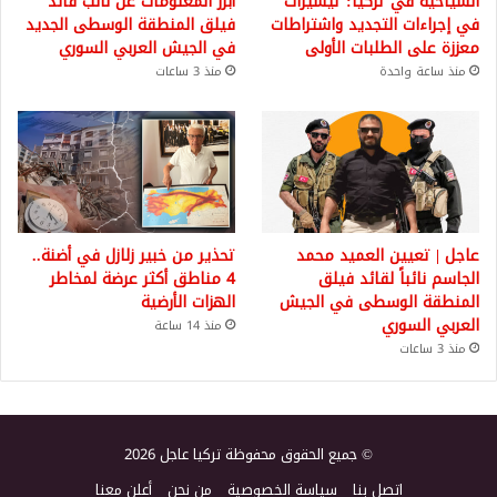
السياحية في تركيا: تيسيرات
أبرز المعلومات عن نائب قائد
في إجراءات التجديد واشتراطات
فيلق المنطقة الوسطى الجديد
معززة على الطلبات الأولى
في الجيش العربي السوري
منذ ساعة واحدة
منذ 3 ساعات
عاجل | تعيين العميد محمد
تحذير من خبير زلازل في أضنة..
الجاسم نائباً لقائد فيلق
4 مناطق أكثر عرضة لمخاطر
المنطقة الوسطى في الجيش
الهزات الأرضية
العربي السوري
منذ 14 ساعة
منذ 3 ساعات
© جميع الحقوق محفوظة تركيا عاجل 2026
اتصل بنا
سياسة الخصوصية
من نحن
أعلن معنا