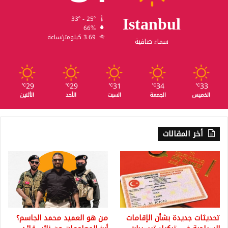
Istanbul
33º - 25º
66%
3.69 كيلومتر/ساعة
سماء صافية
29
29
31
34
33
℃
℃
℃
℃
℃
الخميس
الجمعة
السبت
الأحد
الأثنين
أخر المقالات
تحديثات جديدة بشأن الإقامات
من هو العميد محمد الجاسم؟