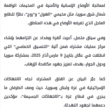
لمعالجة الأوضاع الإنسانية والأمنية في المخيمات الواقعة
شمال شرق سوريا، مثل مخيمي “الهول” و”روج”، نظرًا للطابع
العاجل الذي تفرضه الأوضاع في هذه المناطق.
وفي سياق متصل، أعربت أنقرة وبغداد عن التزامهما بإنشاء
مركز عمليات مشترك ضمن آلية “التنسيق الخماسي” التي
انطلقت في عمّان بتاريخ 9 مارس/آذار 2025، بمشاركة سوريا
ودول الجوار، بهدف تعزيز جهود مكافحة الإرهاب.
كما عبّر البيان عن القلق المشترك تجاه الانتهاكات
الإسرائيلية في غزة ولبنان وسوريا، حيث وصف الطرفان ما
يجري في قطاع غزة بـ”الانتهاكات الجسيمة”، مؤكدين
دعمهما لجهود التهدئة.