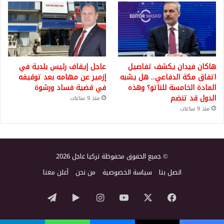
هاكان فيدان يكشف تفاصيل
عاجل إيقاف رئيس بلدية في
اتفاق مكة الدفاعي.. هل يشبه
إزمير عن مهامه بعد توقيفه
المادة الخامسة للناتو؟ وهذه
في قضية فساد ورشوة
الدول قد تنضم
منذ 9 ساعات
منذ 9 ساعات
© جميع الحقوق محفوظة تركيا عاجل 2026
اتصل بنا
سياسة الخصوصية
من نحن
أعلن معنا
‫X
فيسبوك
‫YouTube
انستقرام
‏Google
تيلقرام
Play