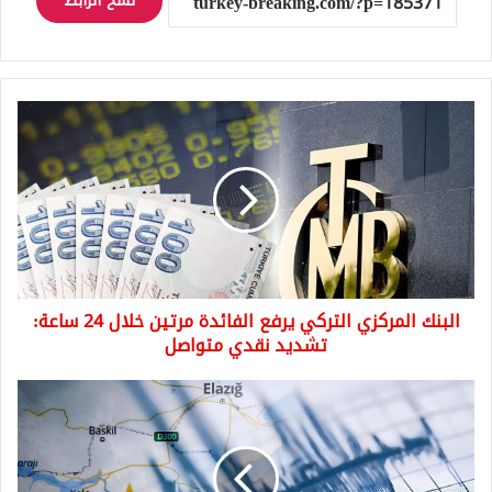
نسخ الرابط
البنك
المركزي
التركي
يرفع
الفائدة
مرتين
خلال
24
ساعة:
البنك المركزي التركي يرفع الفائدة مرتين خلال 24 ساعة:
تشديد
نقدي
تشديد نقدي متواصل
متواصل
عاجل:
زلزال
في
تركيا
يهز