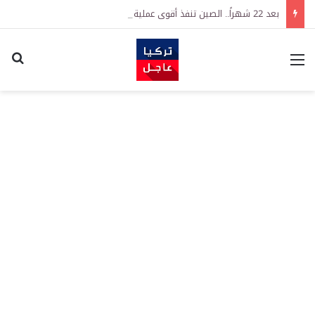
بعد 22 شهراً.. الصين تنفذ أقوى عملية شراء للذهب منذ أكتوبر 2023
القائمة
اكت