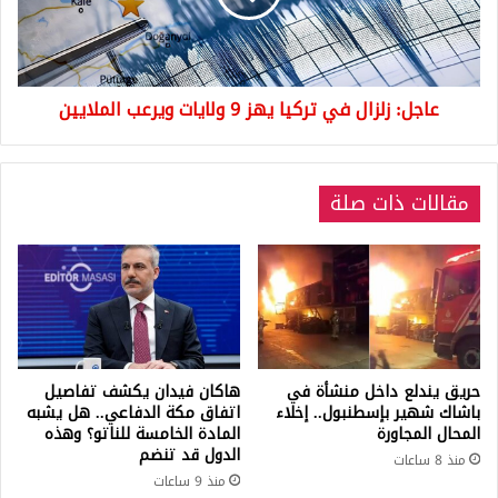
9
ولايات
ويرعب
الملايين
عاجل: زلزال في تركيا يهز 9 ولايات ويرعب الملايين
مقالات ذات صلة
حريق يندلع داخل منشأة في
هاكان فيدان يكشف تفاصيل
باشاك شهير بإسطنبول.. إخلاء
اتفاق مكة الدفاعي.. هل يشبه
المحال المجاورة
المادة الخامسة للناتو؟ وهذه
الدول قد تنضم
منذ 8 ساعات
منذ 9 ساعات