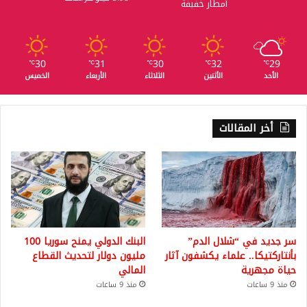
أمطار خفيفة
30
31
30
32
29
℃
℃
℃
℃
℃
الأحد
الأثنين
الثلاثاء
الأربعاء
الخميس
أخر المقالات
سر جديد في “شلال الدم”
البنك الدولي يمنح سوريا 100
بأنتاركتيكا.. علماء يكشفون آثار
مليون دولار لتحديث القطاع
حياة مجهرية
المالي
منذ 9 ساعات
منذ 9 ساعات