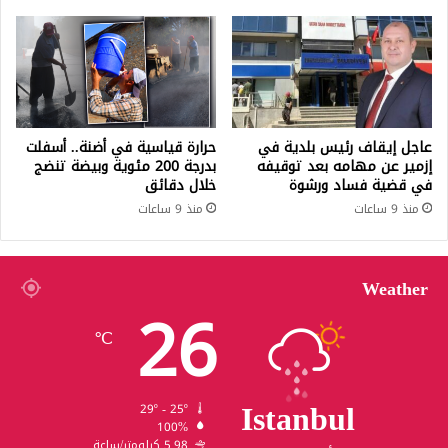
عاجل إيقاف رئيس بلدية في
حرارة قياسية في أضنة.. أسفلت
إزمير عن مهامه بعد توقيفه
بدرجة 200 مئوية وبيضة تنضج
في قضية فساد ورشوة
خلال دقائق
منذ 9 ساعات
منذ 9 ساعات
Weather
26
℃
Istanbul
29º - 25º
100%
5.98 كيلومتر/ساعة