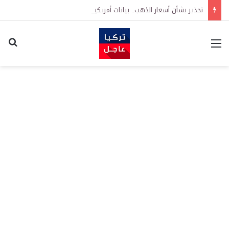
تحذير بشأن أسعار الذهب.. بيانات أمريكية مرتقبة قد تدفع الأسعار للصعود أو الهبوط
القائمة
اكت