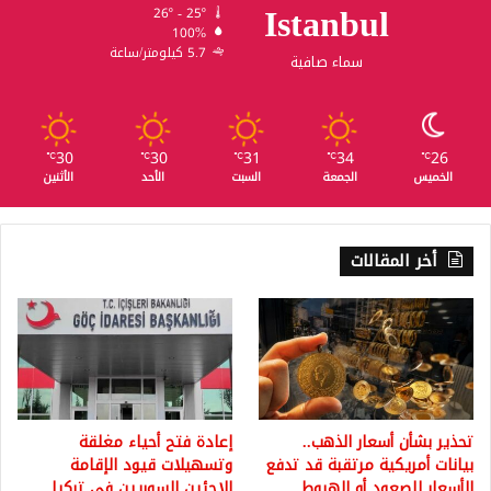
Istanbul
26º - 25º
100%
5.7 كيلومتر/ساعة
سماء صافية
30
30
31
34
26
℃
℃
℃
℃
℃
الخميس
الجمعة
السبت
الأحد
الأثنين
أخر المقالات
تحذير بشأن أسعار الذهب..
إعادة فتح أحياء مغلقة
بيانات أمريكية مرتقبة قد تدفع
وتسهيلات قيود الإقامة
الأسعار للصعود أو الهبوط
للاجئين السوريين في تركيا