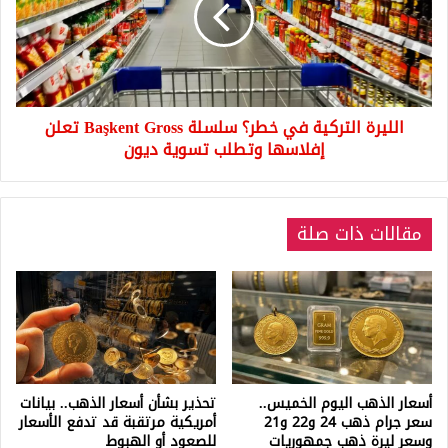
سلسلة
Başkent
Gross
تعلن
إفلاسها
الليرة التركية في خطر؟ سلسلة Başkent Gross تعلن
وتطلب
تسوية
إفلاسها وتطلب تسوية ديون
ديون
مقالات ذات صلة
أسعار الذهب اليوم الخميس..
تحذير بشأن أسعار الذهب.. بيانات
سعر جرام ذهب 24 و22 و21
أمريكية مرتقبة قد تدفع الأسعار
وسعر ليرة ذهب جمهوريات
للصعود أو الهبوط