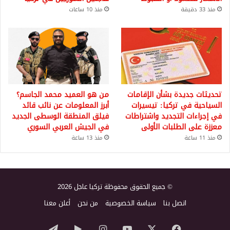
منذ 33 دقيقة
منذ 10 ساعات
تحديثات جديدة بشأن الإقامات
من هو العميد محمد الجاسم؟
السياحية في تركيا: تيسيرات
أبرز المعلومات عن نائب قائد
في إجراءات التجديد واشتراطات
فيلق المنطقة الوسطى الجديد
معززة على الطلبات الأولى
في الجيش العربي السوري
منذ 11 ساعة
منذ 13 ساعة
© جميع الحقوق محفوظة تركيا عاجل 2026
اتصل بنا
سياسة الخصوصية
من نحن
أعلن معنا
‫X
فيسبوك
‫YouTube
انستقرام
‏Google
تيلقرام