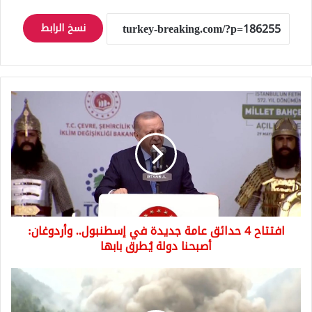
نسخ الرابط
افتتاح
4
حدائق
عامة
جديدة
في
إسطنبول..
وأردوغان:
أصبحنا
افتتاح 4 حدائق عامة جديدة في إسطنبول.. وأردوغان:
دولة
يُطرق
أصبحنا دولة يُطرق بابها
بابها
قرية
سويسرية
تختفي