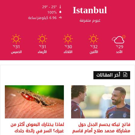
Istanbul
29º - 25º
100%
6.96 كيلومتر/ساعة
غيوم متفرقة
31
31
30
32
29
℃
℃
℃
℃
℃
الأحد
الأثنين
الثلاثاء
الأربعاء
الخميس
أخر المقالات
فاتح تيكه يحسم الجدل حول
لماذا يختارك البعوض أكثر من
مشاركة محمد صلاح أمام قاسم
غيرك؟ السر في رائحة جلدك