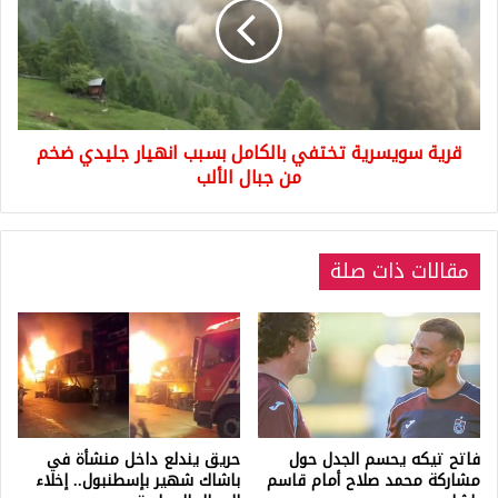
بالكامل
بسبب
انهيار
جليدي
ضخم
من
قرية سويسرية تختفي بالكامل بسبب انهيار جليدي ضخم
جبال
الألب
من جبال الألب
مقالات ذات صلة
فاتح تيكه يحسم الجدل حول
حريق يندلع داخل منشأة في
مشاركة محمد صلاح أمام قاسم
باشاك شهير بإسطنبول.. إخلاء