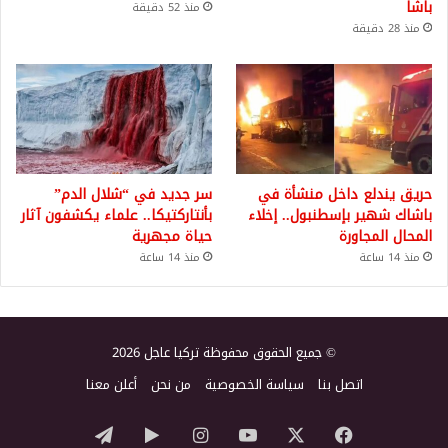
باشا
منذ 52 دقيقة
منذ 28 دقيقة
حريق يندلع داخل منشأة في
سر جديد في “شلال الدم”
باشاك شهير بإسطنبول.. إخلاء
بأنتاركتيكا.. علماء يكشفون آثار
المحال المجاورة
حياة مجهرية
منذ 14 ساعة
منذ 14 ساعة
© جميع الحقوق محفوظة تركيا عاجل 2026
اتصل بنا
سياسة الخصوصية
من نحن
أعلن معنا
‫X
فيسبوك
‫YouTube
انستقرام
‏Google
تيلقرام