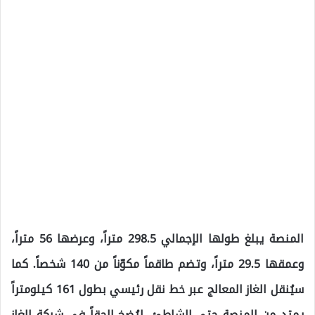
المنصة يبلغ طولها الإجمالي 298.5 متراً، وعرضها 56 متراً،
وعمقها 29.5 متراً، وتضم طاقماً مكوّناً من 140 شخصاً. كما
سيُنقل الغاز المعالج عبر خط نقل رئيسي بطول 161 كيلومتراً
يمتد من المنصة حتى الشاطئ، ليُضخ لاحقاً في شبكة الغاز