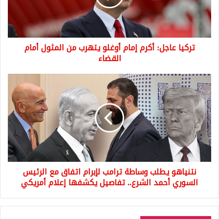
يتهرب
من
المثول
أمام
تركيا عاجل: أكرم إمام أوغلو يتهرب من المثول أمام
القضاء
القضاء
نتنياهو
يطلب
وساطة
ترامب
لإبرام
اتفاق
مع
الرئيس
السوري
نتنياهو يطلب وساطة ترامب لإبرام اتفاق مع الرئيس
أحمد
الشرع..
السوري أحمد الشرع.. تفاصيل يكشفها إعلام أمريكي
تفاصيل
يكشفها
إعلام