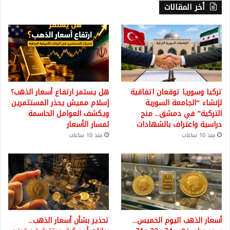
أخر المقالات
تركيا وسوريا توقعان اتفاقية
هل يستمر ارتفاع أسعار الذهب؟
لإنشاء “الجامعة السورية
إسلام مميش يحذر المستثمرين
التركية” في دمشق.. منح
ويكشف العوامل الحاسمة
دراسية واعتراف بالشهادات
لمسار الأسعار
منذ 10 ساعات
منذ 10 ساعات
أسعار الذهب اليوم الخميس..
تحذير بشأن أسعار الذهب..