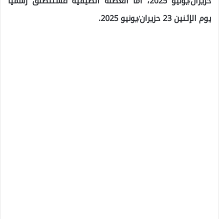
حزيران/يونيو 2025، أما العطلة الصيفية فستنطلق رسميًا
يوم الإثنين 23 حزيران/يونيو 2025.