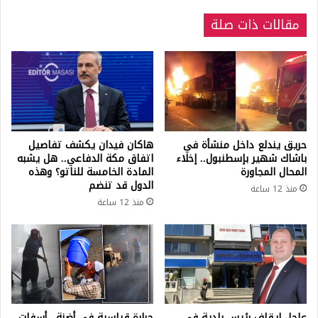
مقالات ذات صلة
حريق يندلع داخل منشأة في
هاكان فيدان يكشف تفاصيل
باشاك شهير بإسطنبول.. إخلاء
اتفاق مكة الدفاعي.. هل يشبه
المحال المجاورة
المادة الخامسة للناتو؟ وهذه
الدول قد تنضم
منذ 12 ساعة
منذ 12 ساعة
عاجل إيقاف رئيس بلدية في
حرارة قياسية في أضنة.. أسفلت