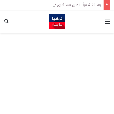
بعد 22 شهراً.. الصين تنفذ أقوى عملية شراء للذهب منذ أكتوبر 2023
القائمة
اكت