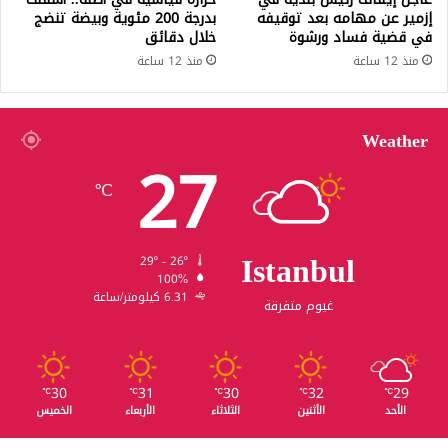
إزمير عن مهامه بعد توقيفه
بدرجة 200 مئوية وبيضة تنضج
في قضية فساد ورشوة
خلال دقائق
منذ 12 ساعة
منذ 12 ساعة
Weather
27
℃
Istanbul
29º - 26º
100%
6.31 كيلومتر/ساعة
غيوم متفرقة
30
31
30
32
29
℃
℃
℃
℃
℃
الأحد
الأثنين
الثلاثاء
الأربعاء
الخميس