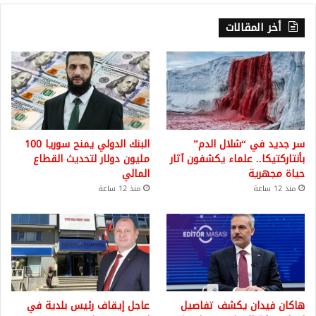
أخر المقالات
سر جديد في “شلال الدم”
البنك الدولي يمنح سوريا 100
بأنتاركتيكا.. علماء يكشفون آثار
مليون دولار لتحديث القطاع
حياة مجهرية
المالي
منذ 12 ساعة
منذ 12 ساعة
هاكان فيدان يكشف تفاصيل
عاجل إيقاف رئيس بلدية في