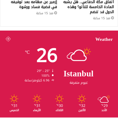
اتفاق مكة الدفاعي.. هل يشبه
إزمير عن مهامه بعد توقيفه
المادة الخامسة للناتو؟ وهذه
في قضية فساد ورشوة
الدول قد تنضم
منذ 15 ساعة
منذ 15 ساعة
Weather
26
℃
Istanbul
29º - 25º
100%
6.96 كيلومتر/ساعة
غيوم متفرقة
31
31
30
32
29
℃
℃
℃
℃
℃
الأحد
الأثنين
الثلاثاء
الأربعاء
الخميس