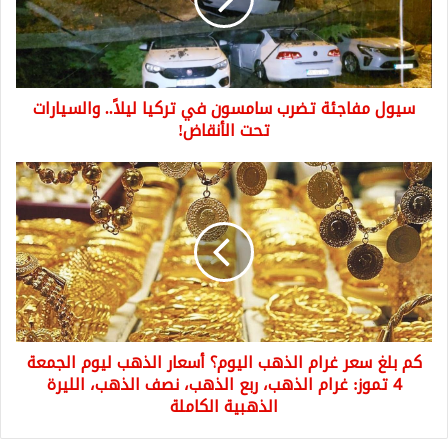
في
تركيا
ليلاً..
والسيارات
تحت
سيول مفاجئة تضرب سامسون في تركيا ليلاً.. والسيارات
الأنقاض!
تحت الأنقاض!
كم
بلغ
سعر
غرام
الذهب
اليوم؟
أسعار
الذهب
ليوم
كم بلغ سعر غرام الذهب اليوم؟ أسعار الذهب ليوم الجمعة
الجمعة
4
4 تموز: غرام الذهب، ربع الذهب، نصف الذهب، الليرة
تموز:
الذهبية الكاملة
غرام
الذهب،