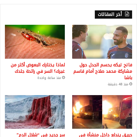
أخر المقالات
فاتح تيكه يحسم الجدل حول
لماذا يختارك البعوض أكثر من
مشاركة محمد صلاح أمام قاسم
غيرك؟ السر في رائحة جلدك
باشا
منذ ساعة واحدة
منذ 48 دقيقة
حريق يندلع داخل منشأة في
سر جديد في “شلال الدم”