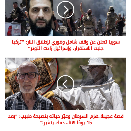
وقف
شامل
وفوري
لإطلاق
النار:
"تركيا
سوريا تعلن عن وقف شامل وفوري لإطلاق النار: "تركيا
جلبت
الاستقرار،
جلبت الاستقرار، وإسرائيل زادت التوتر"
وإسرائيل
زادت
قصة
التوتر"
عجيبة..هزم
السرطان
وغيّر
حياته
بنصيحة
طبيب:
"بعد
15
قصة عجيبة..هزم السرطان وغيّر حياته بنصيحة طبيب: "بعد
يومًا
هنا..
15 يومًا هنا.. دمك يتغير!"
دمك