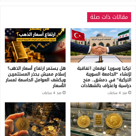
يتغير!"
مقالات ذات صلة
تركيا وسوريا توقعان اتفاقية
هل يستمر ارتفاع أسعار الذهب؟
لإنشاء “الجامعة السورية
إسلام مميش يحذر المستثمرين
التركية” في دمشق.. منح
ويكشف العوامل الحاسمة لمسار
دراسية واعتراف بالشهادات
الأسعار
منذ 4 ساعات
منذ 4 ساعات