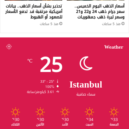
أسعار الذهب اليوم الخميس..
تحذير بشأن أسعار الذهب.. بيانات
سعر جرام ذهب 24 و22 و21
أمريكية مرتقبة قد تدفع الأسعار
وسعر ليرة ذهب جمهوريات
للصعود أو الهبوط
منذ 5 ساعات
منذ 5 ساعات
Weather
25
℃
Istanbul
33º - 25º
100%
3.61 كيلومتر/ساعة
سماء صافية
30
30
30
34
33
℃
℃
℃
℃
℃
الجمعة
السبت
الأحد
الأثنين
الثلاثاء