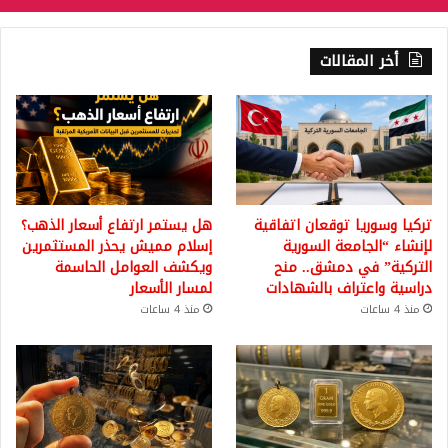
أخر المقالات
تركيا وسوريا توقعان اتفاقية
هل يستمر ارتفاع أسعار الذهب؟
لإنشاء “الجامعة السورية
إسلام مميش يحذر المستثمرين
التركية” في دمشق.. منح
ويكشف العوامل الحاسمة
دراسية واعتراف بالشهادات
لمسار الأسعار
منذ 4 ساعات
منذ 4 ساعات