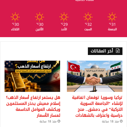
30
30
29
32
31
℃
℃
℃
℃
℃
الجمعة
السبت
الأحد
الأثنين
الثلاثاء
أخر المقالات
تركيا وسوريا توقعان اتفاقية
هل يستمر ارتفاع أسعار الذهب؟
لإنشاء “الجامعة السورية
إسلام مميش يحذر المستثمرين
التركية” في دمشق.. منح
ويكشف العوامل الحاسمة
دراسية واعتراف بالشهادات
لمسار الأسعار
منذ 18 ساعة
منذ 18 ساعة