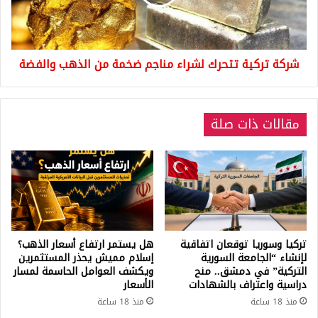
ضخمة
من
الذهب
والفضة
شركة تركية تتحرك لشراء مناجم ضخمة من الذهب والفضة
مقالات ذات صلة
تركيا وسوريا توقعان اتفاقية
هل يستمر ارتفاع أسعار الذهب؟
لإنشاء “الجامعة السورية
إسلام مميش يحذر المستثمرين
التركية” في دمشق.. منح
ويكشف العوامل الحاسمة لمسار
دراسية واعتراف بالشهادات
الأسعار
منذ 18 ساعة
منذ 18 ساعة