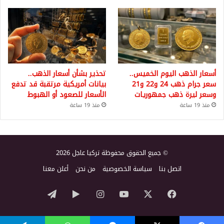
أسعار الذهب اليوم الخميس..
تحذير بشأن أسعار الذهب..
سعر جرام ذهب 24 و22 و21
بيانات أمريكية مرتقبة قد تدفع
وسعر ليرة ذهب جمهوريات
الأسعار للصعود أو الهبوط
منذ 19 ساعة
منذ 19 ساعة
© جميع الحقوق محفوظة تركيا عاجل 2026
اتصل بنا
سياسة الخصوصية
من نحن
أعلن معنا
‫X
فيسبوك
‫YouTube
انستقرام
‏Google
تيلقرام
Play