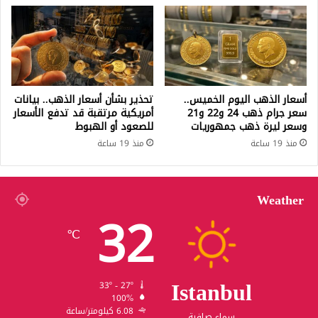
أسعار الذهب اليوم الخميس..
تحذير بشأن أسعار الذهب.. بيانات
سعر جرام ذهب 24 و22 و21
أمريكية مرتقبة قد تدفع الأسعار
وسعر ليرة ذهب جمهوريات
للصعود أو الهبوط
منذ 19 ساعة
منذ 19 ساعة
Weather
32
℃
Istanbul
33º - 27º
100%
6.08 كيلومتر/ساعة
سماء صافية