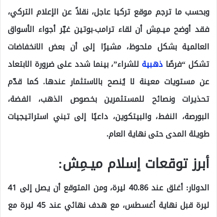
وبحسب ما ترجم موقع تركيا عاجل، نقلاً عن الإعلام التركي،
فقد أوضح ميـمِش أن لقاء ترامب-بوتين غيّر أجواء الأسواق
العالمية بشكل ملحوظ، مشيرًا إلى أن بعض الانخفاضات
تشكل “فرصًا
ذهبية
للشراء”، بينما شدد على ضرورة الابتعاد
عن مستويات معينة لا يُنصح بالاستثمار عندها. كما قدّم
تحذيرات ونصائح للمستثمرين بخصوص الذهب، الفضة،
البورصة، النفط، والبيتكوين، داعيًا إلى تبني استراتيجيات
طويلة المدى حتى نهاية العام.
أبرز توقعات إسلام ميـمِش:
الدولار: أغلق عند 40.86 ليرة، ومن المتوقع أن يصل إلى 41
ليرة قبل نهاية أغسطس، مع هدف نهائي عند 45 ليرة مع