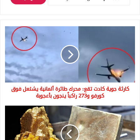
كارثة
جوية
كادت
تقع:
محرك
طائرة
ألمانية
يشتعل
فوق
كارثة جوية كادت تقع: محرك طائرة ألمانية يشتعل فوق
كورفو
و273
كورفو و273 راكباً ينجون بأعجوبة
راكباً
ينجون
شركة
بأعجوبة
تركية
تتحرك
لشراء
مناجم