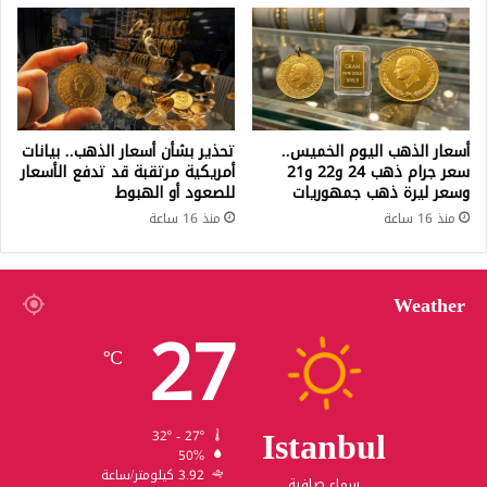
أسعار الذهب اليوم الخميس..
تحذير بشأن أسعار الذهب.. بيانات
سعر جرام ذهب 24 و22 و21
أمريكية مرتقبة قد تدفع الأسعار
وسعر ليرة ذهب جمهوريات
للصعود أو الهبوط
منذ 16 ساعة
منذ 16 ساعة
Weather
27
℃
Istanbul
32º - 27º
50%
3.92 كيلومتر/ساعة
سماء صافية