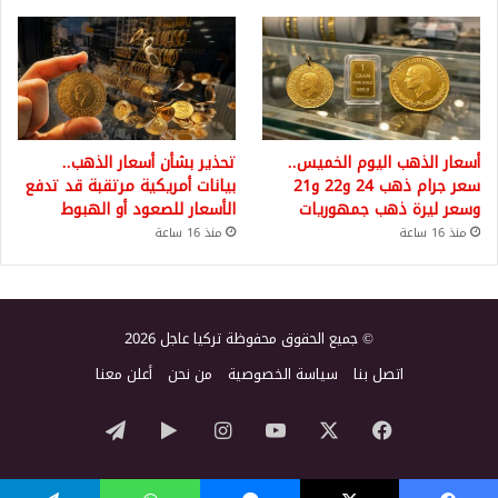
أسعار الذهب اليوم الخميس..
تحذير بشأن أسعار الذهب..
سعر جرام ذهب 24 و22 و21
بيانات أمريكية مرتقبة قد تدفع
وسعر ليرة ذهب جمهوريات
الأسعار للصعود أو الهبوط
منذ 16 ساعة
منذ 16 ساعة
© جميع الحقوق محفوظة تركيا عاجل 2026
اتصل بنا
سياسة الخصوصية
من نحن
أعلن معنا
‫X
فيسبوك
‫YouTube
انستقرام
‏Google
تيلقرام
Play