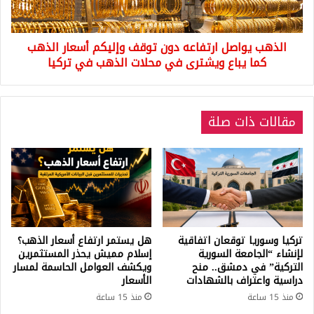
أسعار
الذهب
كما
الذهب يواصل ارتفاعه دون توقف وإليكم أسعار الذهب
يباع
ويشترى
كما يباع ويشترى في محلات الذهب في تركيا
في
محلات
الذهب
مقالات ذات صلة
في
تركيا
تركيا وسوريا توقعان اتفاقية
هل يستمر ارتفاع أسعار الذهب؟
لإنشاء “الجامعة السورية
إسلام مميش يحذر المستثمرين
التركية” في دمشق.. منح
ويكشف العوامل الحاسمة لمسار
دراسية واعتراف بالشهادات
الأسعار
منذ 15 ساعة
منذ 15 ساعة