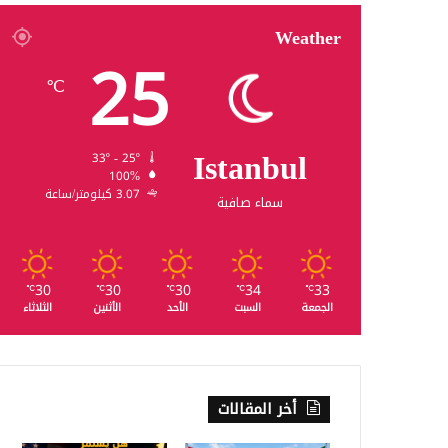
Weather
25
℃
Istanbul
33º - 25º
100%
3.07 كيلومتر/ساعة
سماء صافية
30
30
30
34
33
℃
℃
℃
℃
℃
الجمعة
السبت
الأحد
الأثنين
الثلاثاء
أخر المقالات