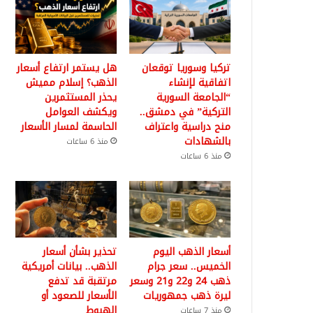
تركيا وسوريا توقعان
هل يستمر ارتفاع أسعار
اتفاقية لإنشاء
الذهب؟ إسلام مميش
“الجامعة السورية
يحذر المستثمرين
التركية” في دمشق..
ويكشف العوامل
منح دراسية واعتراف
الحاسمة لمسار الأسعار
بالشهادات
منذ 6 ساعات
منذ 6 ساعات
أسعار الذهب اليوم
تحذير بشأن أسعار
الخميس.. سعر جرام
الذهب.. بيانات أمريكية
ذهب 24 و22 و21 وسعر
مرتقبة قد تدفع
ليرة ذهب جمهوريات
الأسعار للصعود أو
الهبوط
منذ 7 ساعات