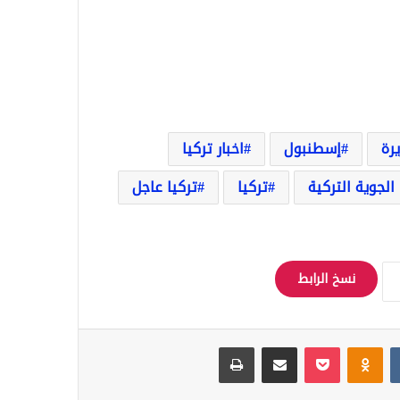
رة
إسطنبول
اخبار تركيا
 الجوية التركية
تركيا
تركيا عاجل
نسخ الرابط
Odnoklassniki
‫Pocket
مشاركة عبر البريد
طباعة