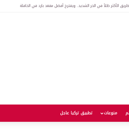
اقية لإنشاء “الجامعة السورية التركية” في دمشق.. منح دراسية واعتراف بالشهادات
لم
منوعات
تطبيق تركيا عاجل