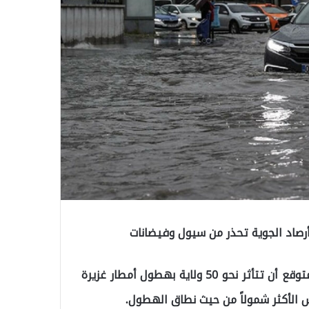
تستعد تركيا لدخول أسبوع جديد بأجواء ماطرة، إذ من المتوقع أن تتأثر نحو 50 ولاية بهطول أمطار غزيرة