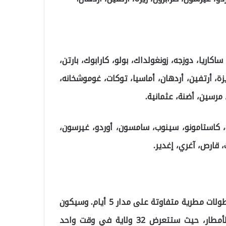
اكاريا، دوزجه، زونغولداك، بولو، كارابوك، بارتن،
ة، أرتفين، أردهان، أماسيا، توكات، غوموشخانه،
 مرسين، أضنة، عثمانية.
ابوك، كاستامونو، سينوب، سامسون، أوردو، غيرسون،
، قارص، آغري، إغدير.
تشير بيانات الأرصاد إلى أن ما يقارب 50 ولاية ستشهد هطولات مطرية متفاوتة على مدار 5 أيام. وسيكون
يوم الخميس 18 سبتمبر الأوسع نطاقاً من حيث تأثير الأمطار، حيث ستتعرض 32 ولاية في وقت واحد