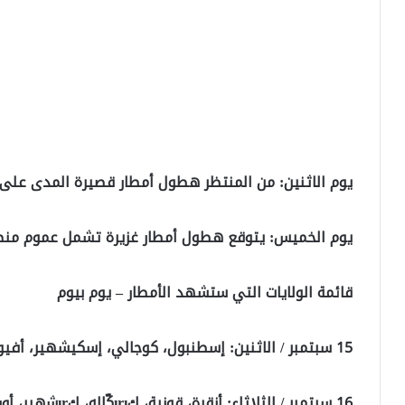
يوم الاثنين: من المنتظر هطول أمطار قصيرة المدى على ا
يوم الخميس: يتوقع هطول أمطار غزيرة تشمل عموم منطقة
قائمة الولايات التي ستشهد الأمطار – يوم بيوم
15 سبتمبر / الاثنين: إسطنبول، كوجالي، إسكيشهير، أفيون قره حصار، إسبرطة، بوردور، قونية.
16 سبتمبر / الثلاثاء: أنقرة، قونية، كırıكّاله، كırشهير، أوردو، غيرسون، طرابزون، ريزة، أرتفين، أردهان.