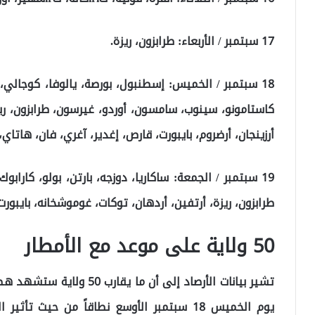
17 سبتمبر / الأربعاء: طرابزون، ريزة.
18 سبتمبر / الخميس: إسطنبول، بورصة، يالوفا، كوجالي، س
كاستامونو، سينوب، سامسون، أوردو، غيرسون، طرابزون، ريز
أرزينجان، أرضروم، بايبورت، قارص، إغدير، آغري، فان، هاتاي،
19 سبتمبر / الجمعة: ساكاريا، دوزجه، بارتن، بولو، كار
طرابزون، ريزة، أرتفين، أردهان، توكات، غوموشخانه، بايبورت
50 ولاية على موعد مع الأمطار