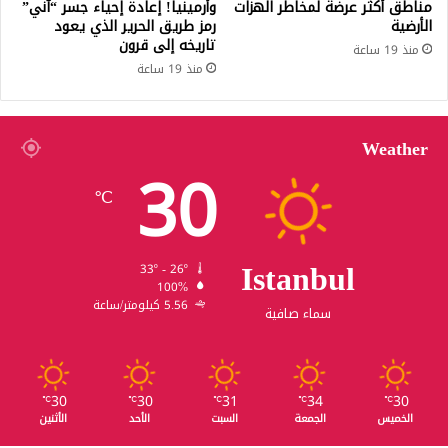
مناطق أكثر عرضة لمخاطر الهزات
وأرمينيا! إعادة إحياء جسر “آني”
الأرضية
رمز طريق الحرير الذي يعود
تاريخه إلى قرون
منذ 19 ساعة
منذ 19 ساعة
Weather
30
℃
Istanbul
33º - 26º
100%
5.56 كيلومتر/ساعة
سماء صافية
30
30
31
34
30
℃
℃
℃
℃
℃
الخميس
الجمعة
السبت
الأحد
الأثنين