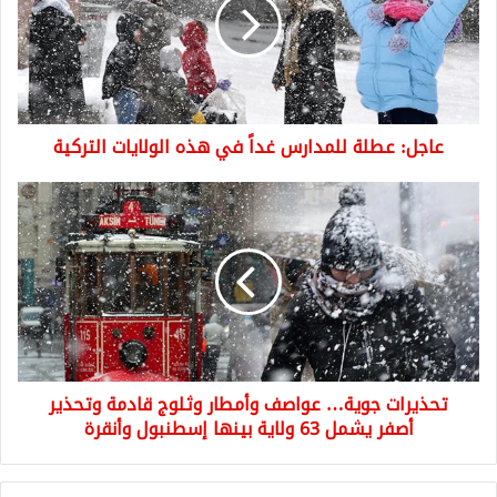
غداً
في
هذه
الولايات
التركية
عاجل: عطلة للمدارس غداً في هذه الولايات التركية
تحذيرات
جوية…
عواصف
وأمطار
وثلوج
قادمة
وتحذير
أصفر
يشمل
تحذيرات جوية… عواصف وأمطار وثلوج قادمة وتحذير
63
ولاية
أصفر يشمل 63 ولاية بينها إسطنبول وأنقرة
بينها
إسطنبول
وأنقرة