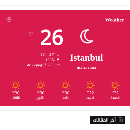
Weather
26
℃
Istanbul
32º - 24º
100%
2.85 كيلومتر/ساعة
سماء صافية
30
30
30
32
32
℃
℃
℃
℃
℃
الجمعة
السبت
الأحد
الأثنين
الثلاثاء
أخر المقالات