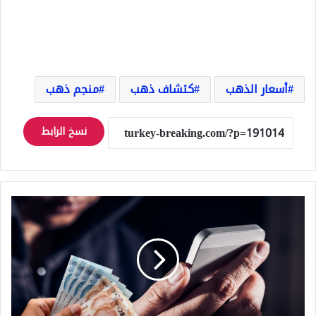
أسعار الذهب
كتشاف ذهب
منجم ذهب
نسخ الرابط
بضغطة
زر
واحدة
يتم
إفراغ
حساباتك
البنكية..
رسائل