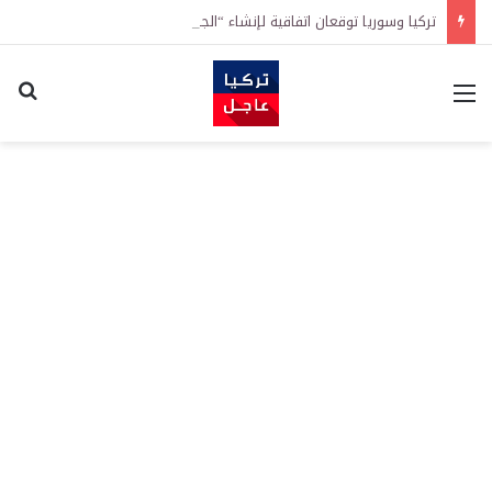
تركيا وسوريا توقعان اتفاقية لإنشاء “الجامعة السورية التركية” في دمشق.. منح دراسية واعتراف بالشهادات
القائمة
اكت