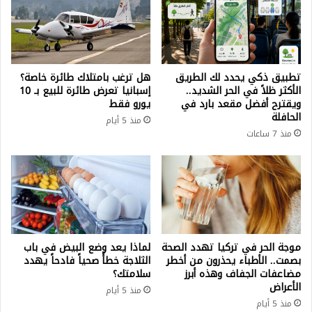
مفاجئ
تطبيق ذكي يحدد لك الطريق
هل ترغب بامتلاك طائرة خاصة؟
الأكثر ظلاً في الحر الشديد..
إسبانيا تعرض طائرة للبيع بـ 10
ويقترح أفضل مقعد بارد في
يورو فقط
الحافلة
منذ 5 أيام
منذ 7 ساعات
موجة الحر في تركيا تهدد الصحة
لماذا يعد وضع البيض في باب
بصمت.. الأطباء يحذرون من أخطر
الثلاجة خطأً صحياً فادحاً يهدد
مضاعفات الجفاف وهذه أبرز
سلامتك؟
الأعراض
منذ 5 أيام
منذ 5 أيام