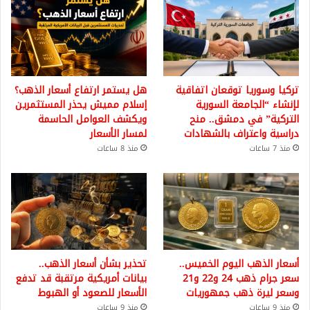
تركيا وسوريا توقعان اتفاقية
هل يستمر ارتفاع أسعار الذهب؟
لإنشاء “الجامعة السورية
إسلام مميش يحذر المستثمرين
التركية” في دمشق.. منح
ويكشف العوامل الحاسمة
دراسية واعتراف بالشهادات
لمسار الأسعار
منذ 7 ساعات
منذ 8 ساعات
أسعار الذهب اليوم الخميس..
تحذير بشأن أسعار الذهب..
سعر جرام ذهب 24 و22 و21
بيانات أمريكية مرتقبة قد تدفع
وسعر ليرة ذهب جمهوريات
الأسعار للصعود أو الهبوط
منذ 9 ساعات
منذ 9 ساعات