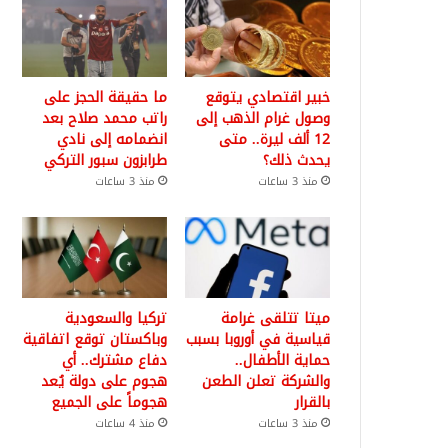
خبير اقتصادي يتوقع
ما حقيقة الحجز على
وصول غرام الذهب إلى
راتب محمد صلاح بعد
12 ألف ليرة.. متى
انضمامه إلى نادي
يحدث ذلك؟
طرابزون سبور التركي
منذ 3 ساعات
منذ 3 ساعات
ميتا تتلقى غرامة
تركيا والسعودية
قياسية في أوروبا بسبب
وباكستان توقع اتفاقية
حماية الأطفال..
دفاع مشترك.. أي
والشركة تعلن الطعن
هجوم على دولة يُعد
بالقرار
هجوماً على الجميع
منذ 3 ساعات
منذ 4 ساعات