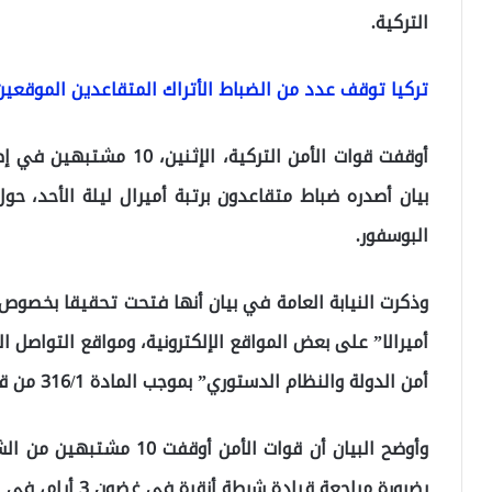
التركية.
تركيا توقف عدد من الضباط الأتراك المتقاعدين الموقعين
أوقفت قوات الأمن التركية، 
بيان أصدره ضباط متقاعدون برتبة أميرال ليلة الأحد، 
البوسفور.
أميرالا” على بعض المواقع الإلكترونية، ومواقع التواصل ا
أمن الدولة والنظام الدستوري” بموجب المادة 316/1 من قانون العقوبات التركي.
بضرورة مراجعة قيادة شرطة أنقرة في غضون 3 أيام، في إطار التحقيقات. حسب وكالة الأناضول.