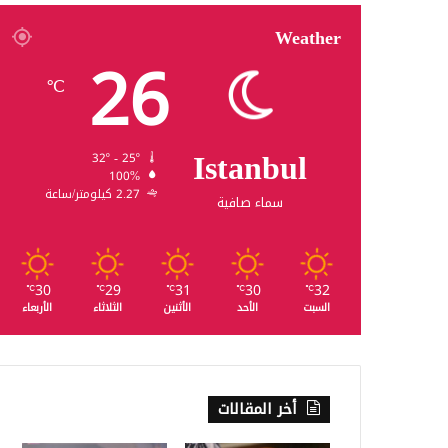
Weather
26
℃
Istanbul
32º - 25º
100%
2.27 كيلومتر/ساعة
سماء صافية
30
29
31
30
32
℃
℃
℃
℃
℃
السبت
الأحد
الأثنين
الثلاثاء
الأربعاء
أخر المقالات