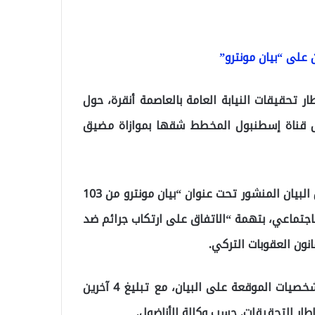
 على “بيان مونترو”
الإثنين، 10 مشتبهين في إطار تحقيقات النيابة العامة بالعاصمة أنقرة، حول
حول قناة إسطنبول المخطط شقها بموازاة مضيق
وذكرت النيابة العامة في بيان أنها فتحت تحقيقا بخصوص البيان المنشور تحت عنوان “بيان مونترو من 103
لاجتماعي، بتهمة “الاتفاق على ارتكاب جرائم ضد
وأوضح البيان أن قوات الأمن أوقفت 10 مشتبهين من الشخصيات الموقعة على البيان، مع تبليغ 4 آخرين