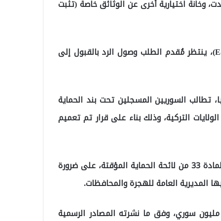
دت، وخانة اختيارية أخرى عن الوثائق خاصة (تثبت
وبعد انتهاء عملية تقديم الطلب عبر تطبيق الـ (E-Devlet)، ينتظر مُقدم الطلب وصول الرد بالقبول إلى
كيا، تطالب السوريين المسجلين تحت بند الحماية
لولايات التركية، وذلك بناء على قرار تم تعميم
كما شددت سابقاً عبر صفحتها الخاصة في تويتر، وفقا للمادة 33 من لائحة الحماية المؤقتة، على ضرورة
ها المديرية العامة للهجرة والمحافظات.
عيش في تركيا تحت بند الحماية المؤقتة، قرابة 3.6 مليون سوري، وفق ما نشرته المصادر الرسمية